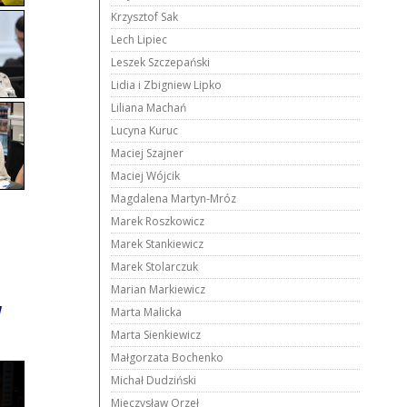
Krzysztof Sak
Lech Lipiec
Leszek Szczepański
Lidia i Zbigniew Lipko
Liliana Machań
Lucyna Kuruc
Maciej Szajner
Maciej Wójcik
Magdalena Martyn-Mróz
Marek Roszkowicz
Marek Stankiewicz
Marek Stolarczuk
Marian Markiewicz
W
Marta Malicka
Marta Sienkiewicz
Małgorzata Bochenko
Michał Dudziński
Mieczysław Orzeł