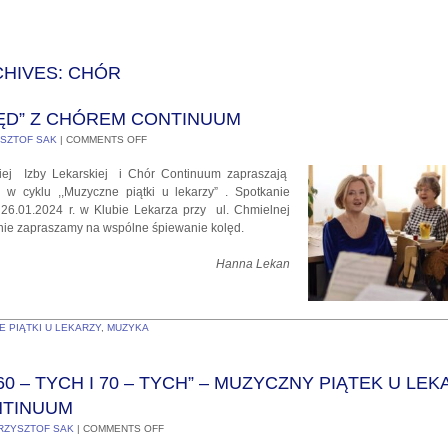
HIVES:
CHÓR
ĘD” Z CHÓREM CONTINUUM
SZTOF SAK
|
COMMENTS OFF
kiej Izby Lekarskiej i Chór Continuum zapraszają
 w cyklu ,,Muzyczne piątki u lekarzy” . Spotkanie
26.01.2024 r. w Klubie Lekarza przy ul. Chmielnej
nie zapraszamy na wspólne śpiewanie kolęd.
Hanna Lekan
 PIĄTKI U LEKARZY
,
MUZYKA
60 – TYCH I 70 – TYCH” – MUZYCZNY PIĄTEK U LE
NTINUUM
RZYSZTOF SAK
|
COMMENTS OFF