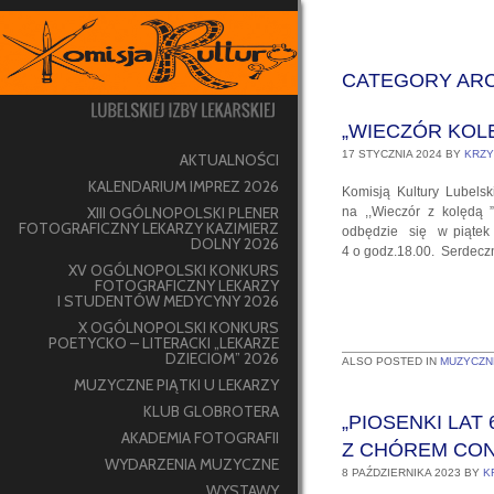
CATEGORY ARC
„WIECZÓR KOL
17 STYCZNIA 2024
BY
KRZY
AKTUALNOŚCI
KALENDARIUM IMPREZ 2026
Komisją Kultury Lubels
XIII OGÓLNOPOLSKI PLENER
na ,,Wieczór z kolędą ”
FOTOGRAFICZNY LEKARZY KAZIMIERZ
odbędzie się w piątek 
DOLNY 2026
4 o godz.18.00. Serdecz
XV OGÓLNOPOLSKI KONKURS
FOTOGRAFICZNY LEKARZY
I STUDENTÓW MEDYCYNY 2026
X OGÓLNOPOLSKI KONKURS
POETYCKO – LITERACKI „LEKARZE
DZIECIOM” 2026
ALSO POSTED IN
MUZYCZNE
MUZYCZNE PIĄTKI U LEKARZY
KLUB GLOBROTERA
„PIOSENKI LAT 
AKADEMIA FOTOGRAFII
Z CHÓREM CO
WYDARZENIA MUZYCZNE
8 PAŹDZIERNIKA 2023
BY
K
WYSTAWY