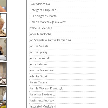
Ewa Widomska
Grzegorz Czupkałło
H. Csongrády Márta
Helena Marczak-Jaśkiewicz
Izabella Edeńska
Jacek Mendocha
Jan Stanisław Kamyk Kamieński
Janusz Gągała
Janusz Jędrej
Jerzy Bednarski
Jerzy Ratajski
Joanna Żórawska
Jolanta Orzeł
Kalina Tatara
Kamila Wojas - Krawczyk
Karolina Siwkiewicz
Kazimierz Kubiszyn
Krzysztof Muskalski