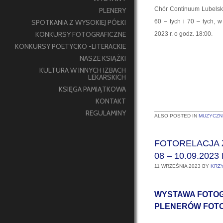
Chór Continuum Lubelskie
PLENERY
SPOTKANIA Z WYSOKIEJ PÓŁKI
60 – tych i 70 – tych, 
KONKURSY FOTOGRAFICZNE
2023 r. o godz. 18:00.
KONKURSY POETYCKO -LITERACKIE
NASZE KSIĄŻKI
KULTURA W INNYCH IZBACH
LEKARSKICH
KSIĘGA PAMIĄTKOWA
KONTAKT
REGULAMINY
ALSO POSTED IN
MUZYCZNE
FOTORELACJA Z
08 – 10.09.2023 
11 WRZEŚNIA 2023
BY
KRZ
WYSTAWA FOTOG
PLENERÓW FOTO