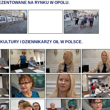
EZENTOWANE NA RYNKU W OPOLU.
 KULTURY I DZIENNIKARZY OIL W POLSCE.