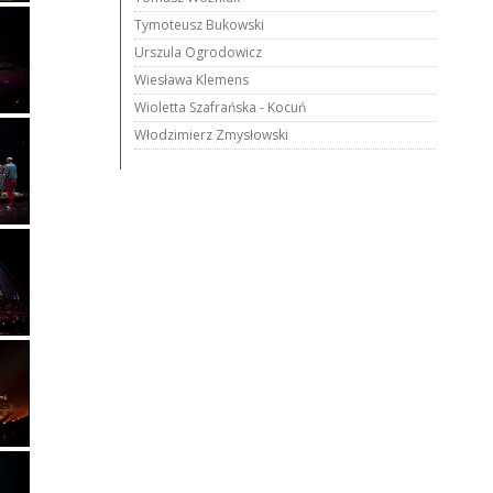
Tymoteusz Bukowski
Urszula Ogrodowicz
Wiesława Klemens
Wioletta Szafrańska - Kocuń
Włodzimierz Zmysłowski