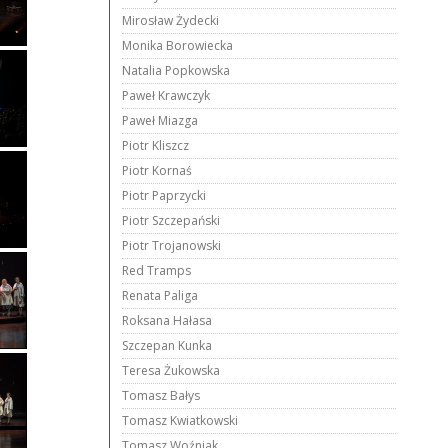
Mirosław Żydecki
Monika Borowiecka
Natalia Popkowska
Paweł Krawczyk
Paweł Miazga
Piotr Kliszcz
Piotr Kornaś
Piotr Paprzycki
Piotr Szczepański
Piotr Trojanowski
Red Tramps
Renata Paliga
Roksana Hałasa
Szczepan Kunka
Teresa Żukowska
Tomasz Bałys
Tomasz Kwiatkowski
Tomasz Woźniak