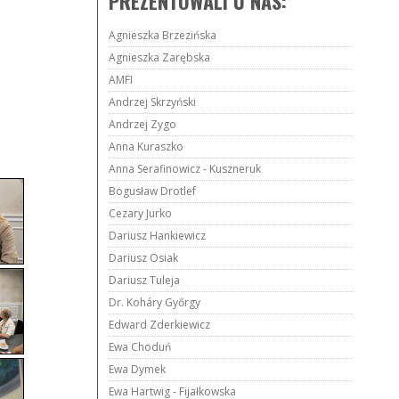
PREZENTOWALI U NAS:
Agnieszka Brzezińska
Agnieszka Zarębska
AMFI
Andrzej Skrzyński
Andrzej Zygo
Anna Kuraszko
Anna Serafinowicz - Kuszneruk
Bogusław Drotlef
Cezary Jurko
Dariusz Hankiewicz
Dariusz Osiak
Dariusz Tuleja
Dr. Koháry Győrgy
Edward Zderkiewicz
Ewa Choduń
Ewa Dymek
Ewa Hartwig - Fijałkowska