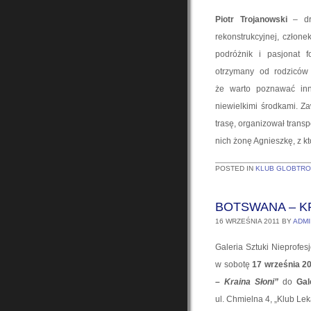
Piotr Trojanowski
– dr 
rekonstrukcyjnej, człone
podróżnik i pasjonat f
otrzymany od rodziców 
że warto poznawać inne
niewielkimi środkami. Z
trasę, organizował trans
nich żonę Agnieszkę, z k
POSTED IN
KLUB GLOBTR
BOTSWANA – K
16 WRZEŚNIA 2011
BY
ADMI
Galeria Sztuki Nieprofes
w sobotę
17 września 20
– Kraina Słoni”
do
Gal
ul. Chmielna 4, „Klub Lek