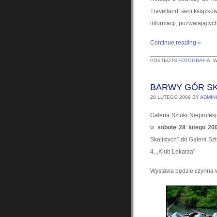
Travelland, serii książko
informacji, pozwalającyc
Continue reading
»
POSTED IN
FOTOGRAFIA
,
W
BARWY GÓR SK
28 LUTEGO 2009
BY
ADMIN
Galeria Sztuki Nieprofes
w
sobotę 28 lutego 200
Skalistych” do Galerii Sz
4, „Klub Lekarza”
Wystawa będzie czynna w 