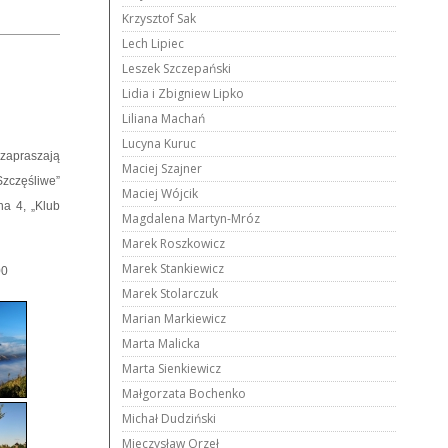
Krzysztof Sak
Lech Lipiec
Leszek Szczepański
Lidia i Zbigniew Lipko
Liliana Machań
Lucyna Kuruc
 zapraszają
Maciej Szajner
zczęśliwe”
Maciej Wójcik
na 4, „Klub
Magdalena Martyn-Mróz
Marek Roszkowicz
Marek Stankiewicz
00
Marek Stolarczuk
Marian Markiewicz
Marta Malicka
Marta Sienkiewicz
Małgorzata Bochenko
Michał Dudziński
Mieczysław Orzeł