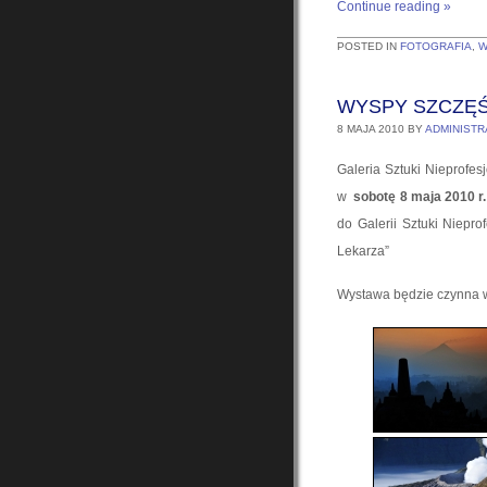
Continue reading
»
POSTED IN
FOTOGRAFIA
,
W
WYSPY SZCZĘ
8 MAJA 2010
BY
ADMINISTR
Galeria Sztuki Nieprofes
w
sobotę 8 maja 2010 r.
do Galerii Sztuki Niepro
Lekarza”
Wystawa będzie czynna w 