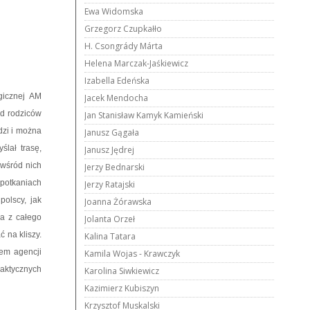
Ewa Widomska
Grzegorz Czupkałło
H. Csongrády Márta
Helena Marczak-Jaśkiewicz
Izabella Edeńska
gicznej AM
Jacek Mendocha
od rodziców
Jan Stanisław Kamyk Kamieński
dzi i można
Janusz Gągała
lał trasę,
Janusz Jędrej
 wśród nich
Jerzy Bednarski
Spotkaniach
Jerzy Ratajski
olscy, jak
Joanna Żórawska
za z całego
Jolanta Orzeł
 na kliszy.
Kalina Tatara
wem agencji
Kamila Wojas - Krawczyk
raktycznych
Karolina Siwkiewicz
Kazimierz Kubiszyn
Krzysztof Muskalski