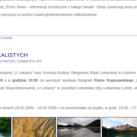
wej „Przez Świat – informacje turystyczne z całego świata”. Opisy zawierają dużo p
h wyruszyć w podróż nawet globtroterskiemu żółtodziobowi.
YSTAWY
ALISTYCH
ISTRATOR
|
COMMENTS OFF
jonalnej „U Lekarzy” oraz Komisja Kultury Okręgowej Rady Lekarskiej w Lublinie
9 r. o godzinie 10:00
na wernisaż wystawy fotografii
Piotra Trojanowskiego
„
tuki Nieprofesjonalnej „U Lekarzy” w siedzibie Lubelskiej Izby Lekarskiej Lublin, 
dniach 28.02.2009 – 24.04.2009 r. od poniedziałku do piątku, w godz. 10:00 – 17