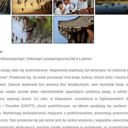
ki
 Otolaryngologii i Onkologii Laryngologicznej AM w Lublinie.
go pasją stało się podróżowanie. Najpewniej inspiracją był otrzymany od rodziców
nnie”. Przekonał się, że warto poznawać inne kraje, kultury, innych ludzi i można 
dkami. Zawsze wędrował bez pomocy biur turystycznych, sam wymyślał trasę, o
 Na szlaku poznał wielu obieżyświatów ogarniętych podobną pasją, a wśród
ory wędrują razem. Co roku, w listopadzie, uczestniczy w Ogólnopolskich S
 i Turystów (OSOTT), zlocie podróżniczym, na którym spotykają się zarówno p
rzy. Wymieniają doświadczenia związane z podróżowaniem, prezentują przezroc
ficzne. Tam przekonał się jak cenne jest, by ulotne wrażenia z wyjazdów uwieczniać
jbardziej atrakcyjnych rejonów świata publikował w wydawanej za pośrednict