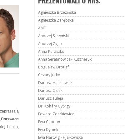
PREZENTOWALI U NAS:
Agnieszka Brzezińska
Agnieszka Zarębska
AMFI
Andrzej Skrzyński
Andrzej Zygo
Anna Kuraszko
Anna Serafinowicz - Kuszneruk
Bogusław Drotlef
Cezary Jurko
Dariusz Hankiewicz
Dariusz Osiak
Dariusz Tuleja
Dr. Koháry Győrgy
 zapraszają
Edward Zderkiewicz
„Botswana
Ewa Choduń
iej Lublin,
Ewa Dymek
Ewa Hartwig - Fijałkowska