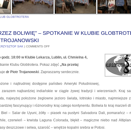
LUB GLOBTROTERA
RZEZ BOLIWIĘ” – SPOTKANIE W KLUBIE GLOBTRO
M TROJANOWSKI
KRZYSZTOF SAK
|
COMMENTS OFF
o godz. 18:00 w Klubie Lekarza, Lublin, ul. Chmielna 4,
tkanie Klubu Globtrotera. Pokaz zdjęć
„Na przełaj
uje
dr Piotr Trojanowski
. Zapraszamy serdecznie.
ożone i najtrudniej dostępne państwo Ameryki Południowej,
i zarazem najbardziej indiańskie w ciągle żywej tradycji i wierzeniach. Kraj 
ta, najwyżej położone żeglowne jezioro świata, lotnisko i miasto, najmniejsze z
ardziej fascynujący i różnorodny kraj całego kontynentu. Boliwia to kraj marzeń dl
w. Biel – Salar de Uyuni, żółty – piasek na pustyni Salvadora Dali, pomarańcz –
hile, czerwień – krwista Laguna Colorada, błękit – magiczne niebo nad Altiplan
– lasy deszczowe i selwa, szarość – wnętrze kopalni srebra w Potosi.