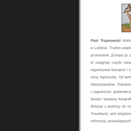
Piotr Trojanowski
dokto
w Lublinie. Trudno ustal
przewodnik „Europa za 1 
to osiągnąć często nie
organizował transport i
żonę Agnieszkę. Od tamt
Obieżyświatów, Trampów
i zagraniczni globtrote
świata i wystawy fotogra
Relacje z podróży do na
Travelland, serii książk
informacji, pozwalającyc