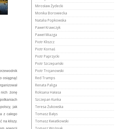
Mirosław Żydecki
Monika Borowiecka
Natalia Popkowska
Paweł Krawczyk
Paweł Miazga
Piotr Kliszcz
Piotr Kornaś
Piotr Paprzycki
Piotr Szczepański
Piotr Trojanowski
 przewodnik
Red Tramps
to osiągnąć
Renata Paliga
rganizował
Roksana Hałasa
 nich żonę
Szczepan Kunka
potkaniach
Teresa Żukowska
olscy, jak
Tomasz Bałys
za z całego
Tomasz Kwiatkowski
 na kliszy.
Tomasz Woźniak
wem agencji