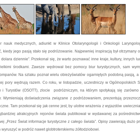
r nauk medycznych, adiunkt w Klinice Otolaryngologii i Onkologii Laryngolo
ić, kiedy jego pasją stało się podróżowanie. Najpewniej inspiracją był otrzymany 
dolara dziennie”. Przekonał się, że warto poznawać inne kraje, kultury, innych lu
wielkimi środkami. Zawsze wędrował bez pomocy biur turystycznych, sam wymyś
 kompanów. Na szlaku poznał wielu obieżyświatów ogarniętych podobną pasją, a
ej pory wędrują razem. Co roku, w listopadzie, uczestniczy w Ogólnopolskich 
 i Turystów (OSOTT), zlocie podróżniczym, na którym spotykają się zarówno p
rzy. Wymieniają doświadczenia związane z podróżowaniem, prezentują przezroc
ficzne. Tam przekonał się jak cenne jest, by ulotne wrażenia z wyjazdów uwieczniać
jbardziej atrakcyjnych rejonów świata publikował w wydawanej za pośrednict
owej „Przez Świat informacje turystyczne z całego świata”. Opisy zawierają dużo p
h wyruszyć w podróż nawet globtroterskiemu żółtodziobowi.