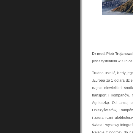
Dr med. Piotr Trojanows
jest asystentem w Klinice
Trudno ustalić, kiedy je
„Europa za 1 dolara dzie
często niewielkimi śro
transport i kompanów.
Agnieszkę. Od tamtej p
Obieżyświatów, Trampów
i zagraniczni globtrote
świata i wystawy fotogra
Relacje z podróży do na