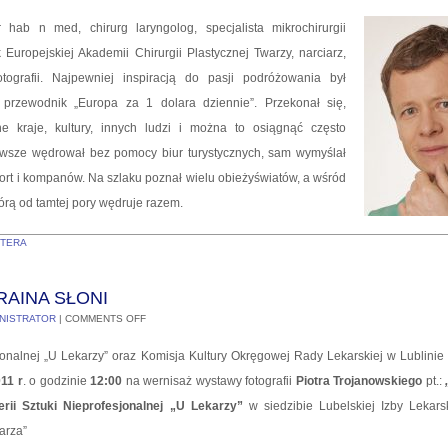
hab n med, chirurg laryngolog, specjalista mikrochirurgii
k Europejskiej Akademii Chirurgii Plastycznej Twarzy, narciarz,
otografii. Najpewniej inspiracją do pasji podróżowania był
przewodnik „Europa za 1 dolara dziennie”. Przekonał się,
 kraje, kultury, innych ludzi i można to osiągnąć często
awsze wędrował bez pomocy biur turystycznych, sam wymyślał
port i kompanów. Na szlaku poznał wielu obieżyświatów, a wśród
tórą od tamtej pory wędruje razem.
OTERA
RAINA SŁONI
NISTRATOR
|
COMMENTS OFF
jonalnej „U Lekarzy” oraz Komisja Kultury Okręgowej Rady Lekarskiej w Lublinie
11 r
. o godzinie
12:00
na wernisaż wystawy fotografii
Piotra Trojanowskiego
pt.:
erii Sztuki Nieprofesjonalnej „U Lekarzy”
w siedzibie Lubelskiej Izby Lekarsk
arza”