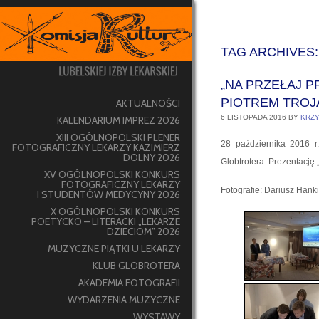
TAG ARCHIVES
„NA PRZEŁAJ P
PIOTREM TROJ
AKTUALNOŚCI
6 LISTOPADA 2016
BY
KRZY
KALENDARIUM IMPREZ 2026
XIII OGÓLNOPOLSKI PLENER
28 października 2016 r.
FOTOGRAFICZNY LEKARZY KAZIMIERZ
DOLNY 2026
Globtrotera. Prezentację 
XV OGÓLNOPOLSKI KONKURS
FOTOGRAFICZNY LEKARZY
Fotografie: Dariusz Hank
I STUDENTÓW MEDYCYNY 2026
X OGÓLNOPOLSKI KONKURS
POETYCKO – LITERACKI „LEKARZE
DZIECIOM” 2026
MUZYCZNE PIĄTKI U LEKARZY
KLUB GLOBROTERA
AKADEMIA FOTOGRAFII
WYDARZENIA MUZYCZNE
WYSTAWY