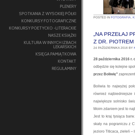
PLENERY
SPOTKANIA Z WYSOKIEJ PÓŁKI
POSTED IN
FOTOGRAFIA
,
K
KONKURSY FOTOGRAFICZNE
KONKURSY POETYCKO -LITERACKIE
„NA PRZEŁAJ P
NASZE KSIĄŻKI
Z DR. PIOTRE
KULTURA W INNYCH IZBACH
LEKARSKICH
24 PAŹDZIERNIKA 2016
BY
KSIĘGA PAMIĄTKOWA
28 października 2016 r. 
KONTAKT
odbędzie się kolejne spo
REGULAMINY
przez Boliwię”
zaprezent
Boliwia to najwyżej poł
również najbiedniejsze 
największe solnisko świa
Moim zdaniem jest to najb
Jest to kraj tysiąca bar
skały na pograniczu z C
jezioro Titicaca, zieleń 