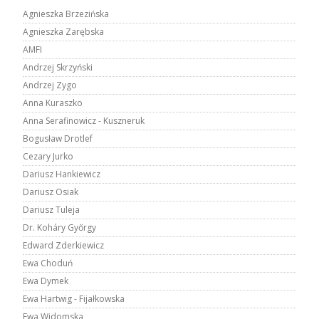
Agnieszka Brzezińska
Agnieszka Zarębska
AMFI
Andrzej Skrzyński
Andrzej Zygo
Anna Kuraszko
Anna Serafinowicz - Kuszneruk
Bogusław Drotlef
Cezary Jurko
Dariusz Hankiewicz
Dariusz Osiak
Dariusz Tuleja
Dr. Koháry Győrgy
Edward Zderkiewicz
Ewa Choduń
Ewa Dymek
Ewa Hartwig - Fijałkowska
Ewa Widomska