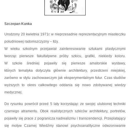
Szczepan Kunka
Urodzony 20 kwietnia 1971r. w nieprzesadnie reprezentacyjnym miasteczku
południowej radomszczyzny – Iłży.
W wieku szkolnym przejawiał zainteresowanie sztukami plastycznymi
tworząc pierwsze fakultatywne próby szkicu, grafiki, niekiedy koloru.
W szkole średniej pojawiły się pierwsze amatorskie wystawy,
których tematyka dotyczyła głównie architektury, przestrzeni miejskiej,
zarówno w stylu zachowawczym jak eksperymentalnym futur. Czas studiów
wyższych to okres całkowitego oddania się nowo zdobywanej wiedzy
medycznej.
Do rysunku powrócił przed 5 laty korzystając ze swojej ulubionej techniki
czarnego atramentu. Obok realistycznych szkiców architektury, portretów,
pojawiły się prace z pogranicza nadrealizmu i transcendencji. Przeplatający
się motyw Czarnej Wiedźmy stanowi psychoanalityczne odwzorowanie