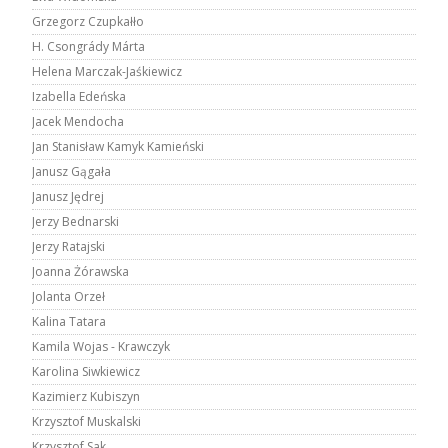
Grzegorz Czupkałło
H. Csongrády Márta
Helena Marczak-Jaśkiewicz
Izabella Edeńska
Jacek Mendocha
Jan Stanisław Kamyk Kamieński
Janusz Gągała
Janusz Jędrej
Jerzy Bednarski
Jerzy Ratajski
Joanna Żórawska
Jolanta Orzeł
Kalina Tatara
Kamila Wojas - Krawczyk
Karolina Siwkiewicz
Kazimierz Kubiszyn
Krzysztof Muskalski
Krzysztof Sak