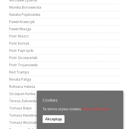
Mirosław Żydecki
Monika Borowiecka
Natalia Popkowska
Paweł Krawczyk
Paweł Miazga
Piotr Kliszcz
Piotr Kornaś
Piotr Paprzycki
Piotr Szczepański
Piotr Trojanowski
Red Tramps
Renata Paliga
Roksana Hałasa
Szczepan Kunka
Cookies
Teresa Żukowska
Tomasz Bałys
Ta strona używa cookies.
Więcej informacji.
Tomasz Kwiatkowski
Akceptuję
Tomasz Woźniak