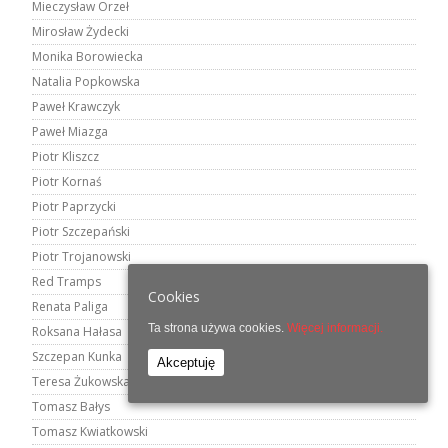
Mieczysław Orzeł
Mirosław Żydecki
Monika Borowiecka
Natalia Popkowska
Paweł Krawczyk
Paweł Miazga
Piotr Kliszcz
Piotr Kornaś
Piotr Paprzycki
Piotr Szczepański
Piotr Trojanowski
Red Tramps
Cookies
Renata Paliga
Ta strona używa cookies.
Więcej informacji.
Roksana Hałasa
Szczepan Kunka
Akceptuję
Teresa Żukowska
Tomasz Bałys
Tomasz Kwiatkowski