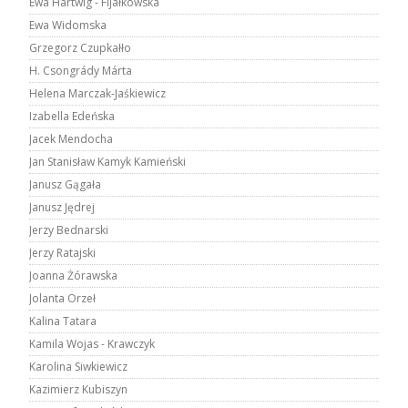
Ewa Hartwig - Fijałkowska
Ewa Widomska
Grzegorz Czupkałło
H. Csongrády Márta
Helena Marczak-Jaśkiewicz
Izabella Edeńska
Jacek Mendocha
Jan Stanisław Kamyk Kamieński
Janusz Gągała
Janusz Jędrej
Jerzy Bednarski
Jerzy Ratajski
Joanna Żórawska
Jolanta Orzeł
Kalina Tatara
Kamila Wojas - Krawczyk
Karolina Siwkiewicz
Kazimierz Kubiszyn