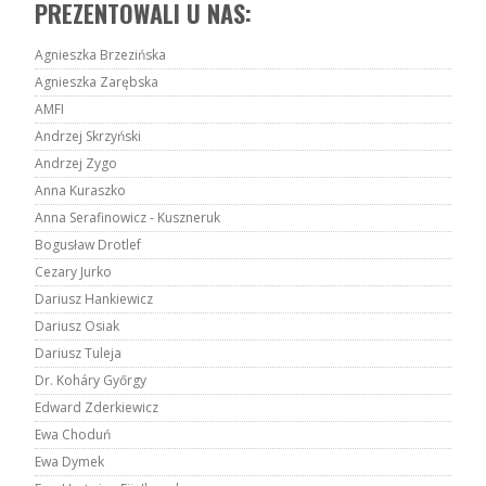
PREZENTOWALI U NAS:
Agnieszka Brzezińska
Agnieszka Zarębska
AMFI
Andrzej Skrzyński
Andrzej Zygo
Anna Kuraszko
Anna Serafinowicz - Kuszneruk
Bogusław Drotlef
Cezary Jurko
Dariusz Hankiewicz
Dariusz Osiak
Dariusz Tuleja
Dr. Koháry Győrgy
Edward Zderkiewicz
Ewa Choduń
Ewa Dymek