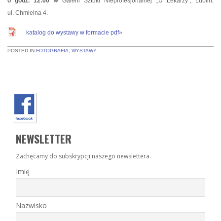
o godz. 12:00
w Galerii Sztuki Nieprofesjonalnej „U Lekarzy”, Lublin,
ul. Chmielna 4.
katalog do wystawy w formacie pdf»
POSTED IN
FOTOGRAFIA
,
WYSTAWY
NEWSLETTER
Zachęcamy do subskrypcji naszego newslettera.
Imię
Nazwisko