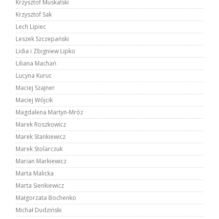
Krzysztof Muskalski
Krzysztof Sak
Lech Lipiec
Leszek Szczepański
Lidia i Zbigniew Lipko
Liliana Machań
Lucyna Kuruc
Maciej Szajner
Maciej Wójcik
Magdalena Martyn-Mróz
Marek Roszkowicz
Marek Stankiewicz
Marek Stolarczuk
Marian Markiewicz
Marta Malicka
Marta Sienkiewicz
Małgorzata Bochenko
Michał Dudziński