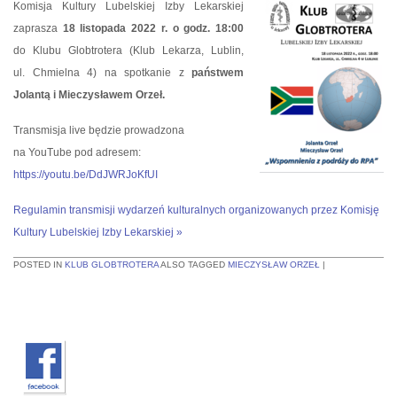
Komisja Kultury Lubelskiej Izby Lekarskiej
zaprasza
18 listopada 2022 r. o godz. 18:00
do Klubu Globtrotera (Klub Lekarza, Lublin,
ul. Chmielna 4) na spotkanie z
państwem
Jolantą i Mieczysławem Orzeł.
Transmisja live będzie prowadzona
na YouTube pod adresem:
https://youtu.be/DdJWRJoKfUI
Regulam
in transmisji wydarzeń kulturalnych organizowanych przez Komisję
Kultury Lubelskiej Izby Lekarskiej »
POSTED IN
KLUB GLOBTROTERA
ALSO TAGGED
MIECZYSŁAW ORZEŁ
|