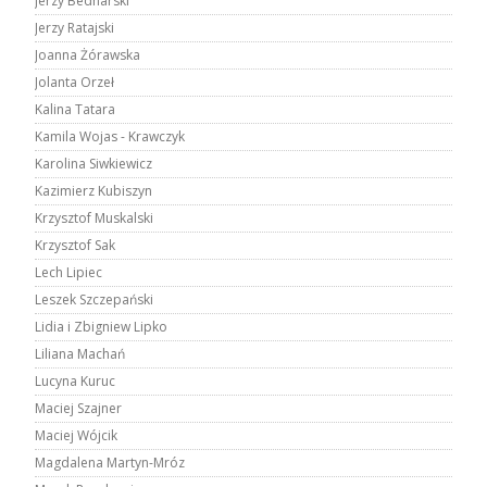
Jerzy Bednarski
Jerzy Ratajski
Joanna Żórawska
Jolanta Orzeł
Kalina Tatara
Kamila Wojas - Krawczyk
Karolina Siwkiewicz
Kazimierz Kubiszyn
Krzysztof Muskalski
Krzysztof Sak
Lech Lipiec
Leszek Szczepański
Lidia i Zbigniew Lipko
Liliana Machań
Lucyna Kuruc
Maciej Szajner
Maciej Wójcik
Magdalena Martyn-Mróz