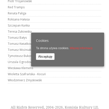
Piotr Trojanowski
Red Tramps
Renata Paliga
Roksana Hałasa
Szczepan Kunka
Teresa Żukowska
Tomasz Bałys
Cookies
Tomasz Kwiatkowski
Ta strona używa cookies.
Więcej informacji.
Tomasz Woźniak
Tymoteusz Bukowski
Akceptuję
Urszula Ogrodowicz
Wiesława Klemens
Wioletta Szafrańska - Kocuń
Włodzimierz Zmysłowski
All Rights Reserved, 2004-2026, Komisja Kultury LIL