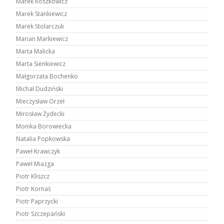
Marek Roszkowicz
Marek Stankiewicz
Marek Stolarczuk
Marian Markiewicz
Marta Malicka
Marta Sienkiewicz
Małgorzata Bochenko
Michał Dudziński
Mieczysław Orzeł
Mirosław Żydecki
Monika Borowiecka
Natalia Popkowska
Paweł Krawczyk
Paweł Miazga
Piotr Kliszcz
Piotr Kornaś
Piotr Paprzycki
Piotr Szczepański