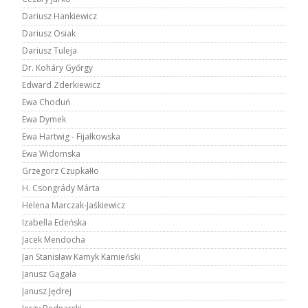
Dariusz Hankiewicz
Dariusz Osiak
Dariusz Tuleja
Dr. Koháry Győrgy
Edward Zderkiewicz
Ewa Choduń
Ewa Dymek
Ewa Hartwig - Fijałkowska
Ewa Widomska
Grzegorz Czupkałło
H. Csongrády Márta
Helena Marczak-Jaśkiewicz
Izabella Edeńska
Jacek Mendocha
Jan Stanisław Kamyk Kamieński
Janusz Gągała
Janusz Jędrej