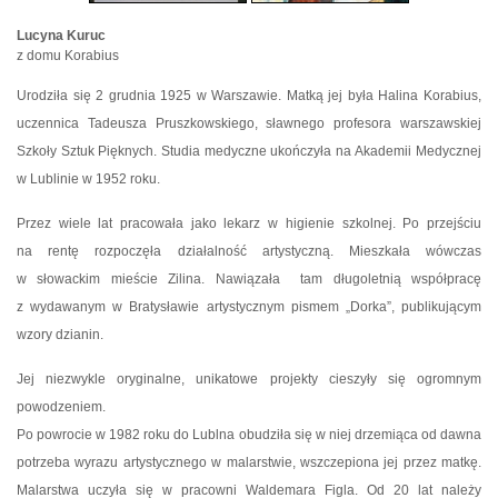
Lucyna Kuruc
z domu Korabius
Urodziła się 2 grudnia 1925 w Warszawie. Matką jej była Halina Korabius,
uczennica Tadeusza Pruszkowskiego, sławnego profesora warszawskiej
Szkoły Sztuk Pięknych. Studia medyczne ukończyła na Akademii Medycznej
w Lublinie w 1952 roku.
Przez wiele lat pracowała jako lekarz w higienie szkolnej. Po przejściu
na rentę rozpoczęła działalność artystyczną. Mieszkała wówczas
w słowackim mieście Zilina. Nawiązała tam długoletnią współpracę
z wydawanym w Bratysławie artystycznym pismem „Dorka”, publikującym
wzory dzianin.
Jej niezwykle oryginalne, unikatowe projekty cieszyły się ogromnym
powodzeniem.
Po powrocie w 1982 roku do Lublna obudziła się w niej drzemiąca od dawna
potrzeba wyrazu artystycznego w malarstwie, wszczepiona jej przez matkę.
Malarstwa uczyła się w pracowni Waldemara Figla. Od 20 lat należy