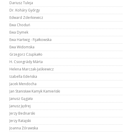
Dariusz Tuleja
Dr. Koháry Győrgy
Edward Zderkiewicz
Ewa Choduń
Ewa Dymek
Ewa Hartwig - Fijałkowska
Ewa Widomska
Grzegorz Czupkałło
H. Csongrády Márta
Helena Marczak-Jaśkiewicz
Izabella Edeńska
Jacek Mendocha
Jan Stanisław Kamyk Kamieński
Janusz Gągała
Janusz Jędrej
Jerzy Bednarski
Jerzy Ratajski
Joanna Żórawska