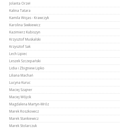
Jolanta Orzeł
Kalina Tatara
Kamila Wojas - Krawczyk
Karolina Siwkiewicz
Kazimierz Kubiszyn
Krzysztof Muskalski
Krzysztof Sak
Lech Lipiec
Leszek Szczepański
Lidia i Zbigniew Lipko
Liliana Machań
Lucyna Kuruc
Maciej Szajner
Maciej Wójcik
Magdalena Martyn-Mróz
Marek Roszkowicz
Marek Stankiewicz
Marek Stolarczuk