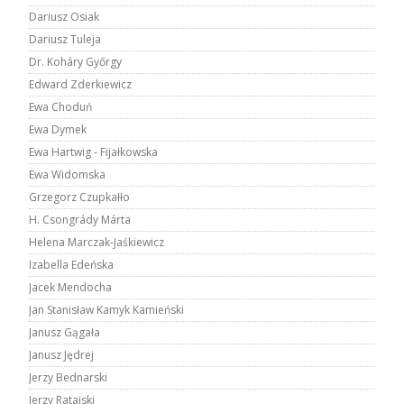
Dariusz Osiak
Dariusz Tuleja
Dr. Koháry Győrgy
Edward Zderkiewicz
Ewa Choduń
Ewa Dymek
Ewa Hartwig - Fijałkowska
Ewa Widomska
Grzegorz Czupkałło
H. Csongrády Márta
Helena Marczak-Jaśkiewicz
Izabella Edeńska
Jacek Mendocha
Jan Stanisław Kamyk Kamieński
Janusz Gągała
Janusz Jędrej
Jerzy Bednarski
Jerzy Ratajski