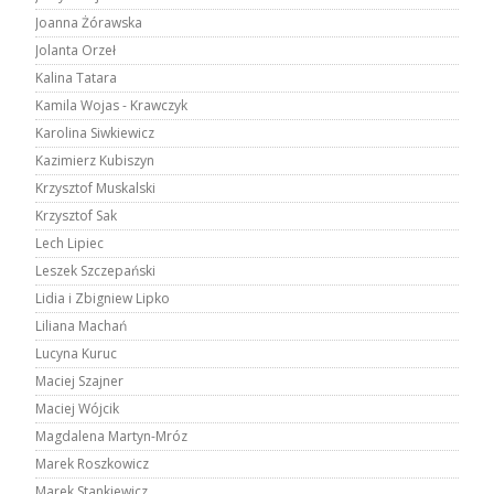
Joanna Żórawska
Jolanta Orzeł
Kalina Tatara
Kamila Wojas - Krawczyk
Karolina Siwkiewicz
Kazimierz Kubiszyn
Krzysztof Muskalski
Krzysztof Sak
Lech Lipiec
Leszek Szczepański
Lidia i Zbigniew Lipko
Liliana Machań
Lucyna Kuruc
Maciej Szajner
Maciej Wójcik
Magdalena Martyn-Mróz
Marek Roszkowicz
Marek Stankiewicz