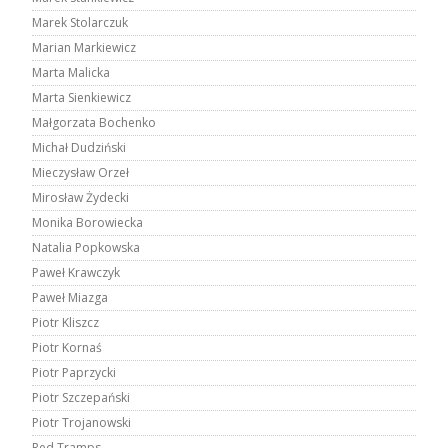
Marek Stolarczuk
Marian Markiewicz
Marta Malicka
Marta Sienkiewicz
Małgorzata Bochenko
Michał Dudziński
Mieczysław Orzeł
Mirosław Żydecki
Monika Borowiecka
Natalia Popkowska
Paweł Krawczyk
Paweł Miazga
Piotr Kliszcz
Piotr Kornaś
Piotr Paprzycki
Piotr Szczepański
Piotr Trojanowski
Red Tramps