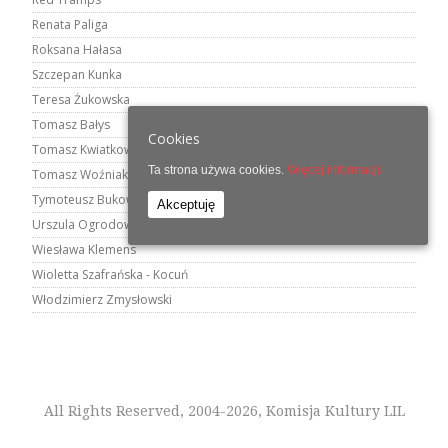
Renata Paliga
Roksana Hałasa
Szczepan Kunka
Teresa Żukowska
Tomasz Bałys
Cookies
Tomasz Kwiatkowski
Ta strona używa cookies.
Więcej informacji.
Tomasz Woźniak
Tymoteusz Bukowski
Akceptuję
Urszula Ogrodowicz
Wiesława Klemens
Wioletta Szafrańska - Kocuń
Włodzimierz Zmysłowski
All Rights Reserved, 2004-2026, Komisja Kultury LIL