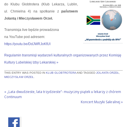
do Klubu Globtrotera (Klub Lekarza, Lublin,
ul. Chmielna 4) na spotkanie z
państwem
Jolantą i Mieczysławem Orzeł.
Transmisja live będzie prowadzona
na YouTube pod adresem:
https://youtu.be/DdJWRJoKfUI
Regulam
in transmisji wydarzeń kulturalnych organizowanych przez Komisję
Kultury Lubelskiej Izby Lekarskiej »
THIS ENTRY WAS POSTED IN
KLUB GLOBTROTERA
AND TAGGED
JOLANTA ORZEŁ
,
MIECZYSŁAW ORZEŁ
.
«
„Lata dwudzieste, lata trzydzieste”- muzyczny piątek u lekarzy z chórem
Continuum
Koncert Muzyki Sakralnej
»