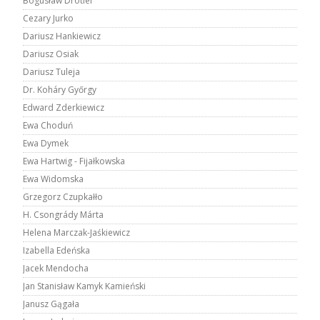
Bogusław Drotlef
Cezary Jurko
Dariusz Hankiewicz
Dariusz Osiak
Dariusz Tuleja
Dr. Koháry Győrgy
Edward Zderkiewicz
Ewa Choduń
Ewa Dymek
Ewa Hartwig - Fijałkowska
Ewa Widomska
Grzegorz Czupkałło
H. Csongrády Márta
Helena Marczak-Jaśkiewicz
Izabella Edeńska
Jacek Mendocha
Jan Stanisław Kamyk Kamieński
Janusz Gągała