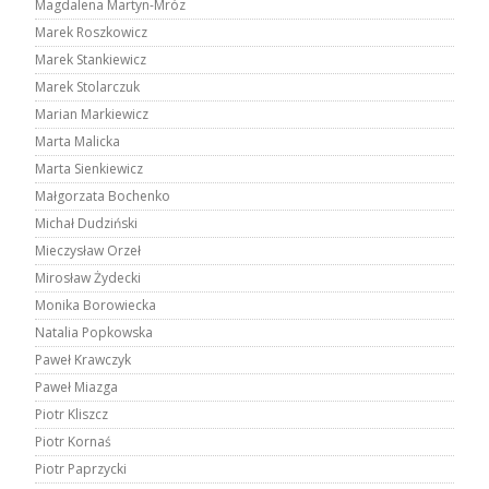
Magdalena Martyn-Mróz
Marek Roszkowicz
Marek Stankiewicz
Marek Stolarczuk
Marian Markiewicz
Marta Malicka
Marta Sienkiewicz
Małgorzata Bochenko
Michał Dudziński
Mieczysław Orzeł
Mirosław Żydecki
Monika Borowiecka
Natalia Popkowska
Paweł Krawczyk
Paweł Miazga
Piotr Kliszcz
Piotr Kornaś
Piotr Paprzycki