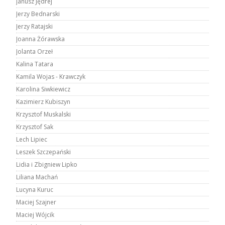
Janusz Jędrej
Jerzy Bednarski
Jerzy Ratajski
Joanna Żórawska
Jolanta Orzeł
Kalina Tatara
Kamila Wojas - Krawczyk
Karolina Siwkiewicz
Kazimierz Kubiszyn
Krzysztof Muskalski
Krzysztof Sak
Lech Lipiec
Leszek Szczepański
Lidia i Zbigniew Lipko
Liliana Machań
Lucyna Kuruc
Maciej Szajner
Maciej Wójcik