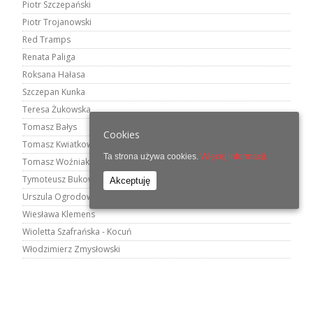
Piotr Szczepański
Piotr Trojanowski
Red Tramps
Renata Paliga
Roksana Hałasa
Szczepan Kunka
Teresa Żukowska
Tomasz Bałys
Cookies
Tomasz Kwiatkowski
Ta strona używa cookies.
Więcej informacji.
Tomasz Woźniak
Tymoteusz Bukowski
Akceptuję
Urszula Ogrodowicz
Wiesława Klemens
Wioletta Szafrańska - Kocuń
Włodzimierz Zmysłowski