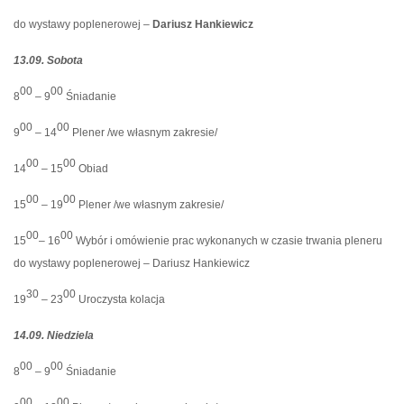
do wystawy poplenerowej –
Dariusz Hankiewicz
13.09. Sobota
00
00
8
– 9
Śniadanie
00
00
9
– 14
Plener /we własnym zakresie/
00
00
14
– 15
Obiad
00
00
15
– 19
Plener /we własnym zakresie/
00
00
15
– 16
Wybór i omówienie prac wykonanych w czasie trwania pleneru
do wystawy poplenerowej – Dariusz Hankiewicz
30
00
19
– 23
Uroczysta kolacja
14.09. Niedziela
00
00
8
– 9
Śniadanie
00
00