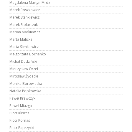
Magdalena Martyn-Mróz
Marek Roszkowicz
Marek Stankiewicz
Marek Stolarczuk
Marian Markiewicz
Marta Malicka
Marta Sienkiewicz
Małgorzata Bochenko
Michał Dudziński
Mieczysław Orzeł
Mirosław Żydecki
Monika Borowiecka
Natalia Popkowska
Paweł Krawczyk
Paweł Miazga
Piotr Kliszcz
Piotr Kornaś
Piotr Paprzycki