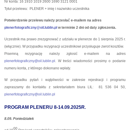
Nr konta: 16 1910 1019 2600 1690 3121 0001
Tytuł przelewu:
PLENER + imię i nazwisko uczestnika
Potwierdzenie przelewu należy przesłać e-mailem na adres
plenerfotograficzny@oil.lublin.pl
w terminie 2 dni od daty zgłoszenia.
Uczestnik ma prawo zrezygnować z udziału w plenerze do 1 sierpnia 2025 r.
(włącznie). W przypadku rezygnacji uczestnikowi przysługuje zwrot kosztów.
Pisemną rezygnację należy zgłosić e-mailem na adres
plenerfotograficzny@oil.lublin.pl
. W treści wiadomości prosimy o podanie
numeru konta, z którego dokonano wpłaty.
W przypadku pytań i wątpliwości w zakresie rejestracji i programu
zapraszamy do kontaktu z sekretariatem biura LIL:
81 536 04 50,
plenerfotograficzny@oil.lublin.pl
PROGRAM PLENERU 8-14.09.2025R.
8.09. Poniedziałek
00