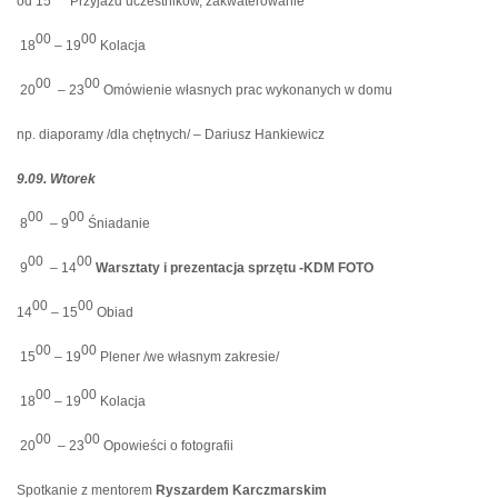
od 15
Przyjazd uczestników, zakwaterowanie
00
00
18
– 19
Kolacja
00
00
20
– 23
Omówienie własnych prac wykonanych w domu
np. diaporamy /dla chętnych/ – Dariusz Hankiewicz
9.09. Wtorek
00
00
8
– 9
Śniadanie
00
00
9
– 14
Warsztaty i prezentacja sprzętu -KDM FOTO
00
00
14
– 15
Obiad
00
00
15
– 19
Plener /we własnym zakresie/
00
00
18
– 19
Kolacja
00
00
20
– 23
Opowieści o fotografii
Spotkanie z mentorem
Ryszardem Karczmarskim