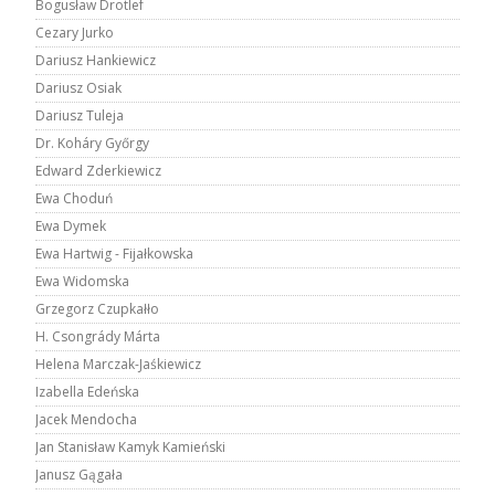
Bogusław Drotlef
Cezary Jurko
Dariusz Hankiewicz
Dariusz Osiak
Dariusz Tuleja
Dr. Koháry Győrgy
Edward Zderkiewicz
Ewa Choduń
Ewa Dymek
Ewa Hartwig - Fijałkowska
Ewa Widomska
Grzegorz Czupkałło
H. Csongrády Márta
Helena Marczak-Jaśkiewicz
Izabella Edeńska
Jacek Mendocha
Jan Stanisław Kamyk Kamieński
Janusz Gągała