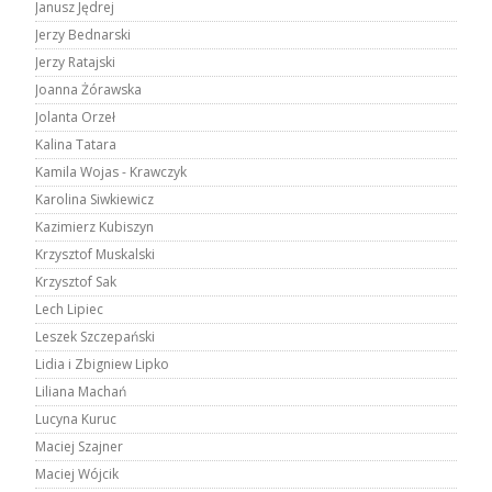
Janusz Jędrej
Jerzy Bednarski
Jerzy Ratajski
Joanna Żórawska
Jolanta Orzeł
Kalina Tatara
Kamila Wojas - Krawczyk
Karolina Siwkiewicz
Kazimierz Kubiszyn
Krzysztof Muskalski
Krzysztof Sak
Lech Lipiec
Leszek Szczepański
Lidia i Zbigniew Lipko
Liliana Machań
Lucyna Kuruc
Maciej Szajner
Maciej Wójcik