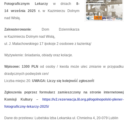
Fotograficznym Lekarzy
w dniach
8-
14 września 2025 r.
w Kazimierzu Dolnym
nad Wisłą.
Zakwaterowanie
: Dom Dziennikarza
w Kazimierzu Dolnym nad Wisłą,
ul. J. Małachowskiego 17 /pokoje 2 osobowe z łazienką/
Wyżywienie: śniadania, obiady oraz kolacje.
Wpisowe: 1300 PLN
od osoby / kwota może ulec zmianie w przypadku
drastycznych podwyżek cen/
Liczba miejsc 20.
UWAGA:
Liczy się kolejność zgłoszeń!
Zgłoszenia poprzez formularz zamieszczony na stronie internetowej
Komisji Kultury –
https://v2.rezerwacja.lil.org.pl/ogolnopolski-plener-
fotograficzny-lekarzy-2025/
Dane do przelewu: Lubelska Izba Lekarska ul. Chmielna 4, 20-079 Lublin