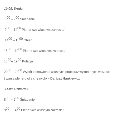
10.09. Środa
00
00
8
– 9
Śniadanie
00
00
9
– 14
Plener /we własnym zakresie/
00
00
14
– 15
Obiad
00
00
15
– 19
Plener /we własnym zakresie/
00
00
18
– 19
Kolacja
00
00
20
– 23
Wybór i omówienie własnych prac oraz wykonanych w czasie
trwania pleneru /dla chętnych/ –
Dariusz Hankiewicz
11.09. Czwartek
00
00
8
– 9
Śniadanie
00
00
9
– 14
Plener /we własnym zakresie/