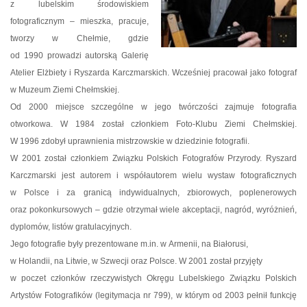
z lubelskim środowiskiem
fotograficznym – mieszka, pracuje,
tworzy w Chełmie, gdzie
od 1990 prowadzi autorską Galerię
Atelier Elżbiety i Ryszarda Karczmarskich. Wcześniej pracował jako fotograf
w Muzeum Ziemi Chełmskiej.
Od 2000 miejsce szczególne w jego twórczości zajmuje fotografia
otworkowa. W 1984 został członkiem Foto-Klubu Ziemi Chełmskiej.
W 1996 zdobył uprawnienia mistrzowskie w dziedzinie fotografii.
W 2001 został członkiem Związku Polskich Fotografów Przyrody. Ryszard
Karczmarski jest autorem i współautorem wielu wystaw fotograficznych
w Polsce i za granicą indywidualnych, zbiorowych, poplenerowych
oraz pokonkursowych – gdzie otrzymał wiele akceptacji, nagród, wyróżnień,
dyplomów, listów gratulacyjnych.
Jego fotografie były prezentowane m.in. w Armenii, na Białorusi,
w Holandii, na Litwie, w Szwecji oraz Polsce. W 2001 został przyjęty
w poczet członków rzeczywistych Okręgu Lubelskiego Związku Polskich
Artystów Fotografików (legitymacja nr 799), w którym od 2003 pełnił funkcję