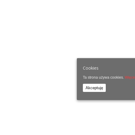
Cookies
Ta strona używa cookies.
Więcej
Akceptuję