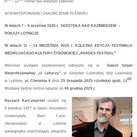
9
– 12
Plener /we własnym zakresie/
WYKWATEROWANIE I ZAKOŃCZENIE PLENERU
W dniach 7 – 9 września 2025 r.
SKRZYDŁA NAD KAZIMIERZEM
–
POKAZY LOTNICZE
W dniach 11 – 14 WRZEŚNIA 2025 r. KOLEJNA EDYCJA FESTIWALU
WEDRUJACEGO KULTURY ŻYDOWSKIEJ „PARDES FESTIVAL”
Wernisaż wystawy poplenerowej odbędzie się w
Galerii Sztuki
Nieprofesjonalnej „U Lekarzy”
, w siedzibie Lubelskiej Izby Lekarskiej
00
w Lublinie,
ul. Chmielna 4
dnia
15 listopada 2025 r.(sobota) godz. 12
.
Wystawę będzie można oglądać do
06 grudnia 2025 r.
Ryszard Karczmarski
urodził się
6 kwietnia 1957 w Gdyni. Absolwent
Uniwersytetu Marii Curie-
Skłodowskiej w Lublinie
(pedagogika, psychologia), związany