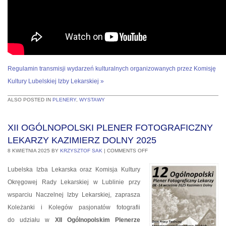
Regulamin transmisji wydarzeń kulturalnych organizowanych przez Komisję
Kultury Lubelskiej Izby Lekarskiej »
ALSO POSTED IN
PLENERY
,
WYSTAWY
XII OGÓLNOPOLSKI PLENER FOTOGRAFICZNY
LEKARZY KAZIMIERZ DOLNY 2025
8 KWIETNIA 2025
BY
KRZYSZTOF SAK
|
COMMENTS OFF
Lubelska Izba Lekarska oraz Komisja Kultury
Okręgowej Rady Lekarskiej w Lublinie przy
wsparciu Naczelnej Izby Lekarskiej, zaprasza
Koleżanki i Kolegów pasjonatów fotografii
do udziału w
XII Ogólnopolskim Plenerze