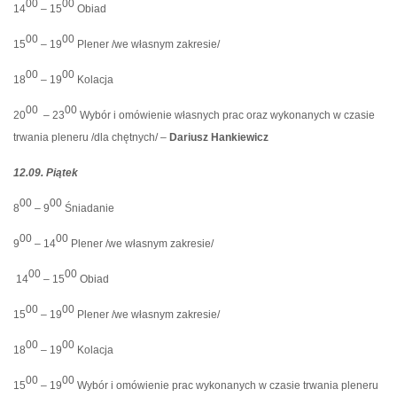
00
00
14
– 15
Obiad
00
00
15
– 19
Plener /we własnym zakresie/
00
00
18
– 19
Kolacja
00
00
20
– 23
Wybór i omówienie własnych prac oraz wykonanych w czasie
trwania pleneru /dla chętnych/ –
Dariusz Hankiewicz
12.09. Piątek
00
00
8
– 9
Śniadanie
00
00
9
– 14
Plener /we własnym zakresie/
00
00
14
– 15
Obiad
00
00
15
– 19
Plener /we własnym zakresie/
00
00
18
– 19
Kolacja
00
00
15
– 19
Wybór i omówienie prac wykonanych w czasie trwania pleneru