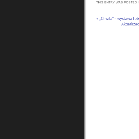
THIS ENTRY WAS POSTED 
«
„Chwila” – wystawa foto
Aktualiza