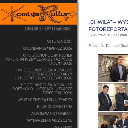
„CHWILA” – WY
FOTOREPORTAŻ
BY
KRZYSZTOF SAK
|
PUBL
AKTUALNOŚCI
Fotografie: Dariusz i Gr
KALENDARIUM IMPREZ 2026
XIII OGÓLNOPOLSKI PLENER
FOTOGRAFICZNY LEKARZY KAZIMIERZ
DOLNY 2026
XV OGÓLNOPOLSKI KONKURS
FOTOGRAFICZNY LEKARZY
I STUDENTÓW MEDYCYNY 2026
X OGÓLNOPOLSKI KONKURS
POETYCKO – LITERACKI „LEKARZE
DZIECIOM” 2026
MUZYCZNE PIĄTKI U LEKARZY
KLUB GLOBROTERA
AKADEMIA FOTOGRAFII
WYDARZENIA MUZYCZNE
WYSTAWY