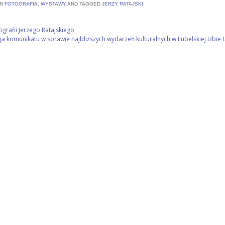
IN
FOTOGRAFIA
,
WYSTAWY
AND TAGGED
JERZY RATAJSKI
.
grafii Jerzego Ratajskiego
cja komunikatu w sprawie najbliższych wydarzeń kulturalnych w Lubelskiej Izbie 