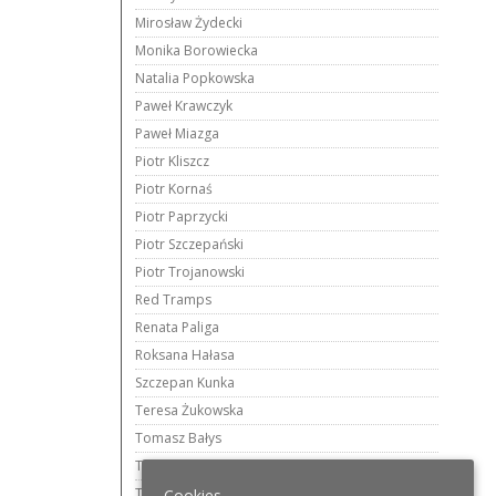
Mirosław Żydecki
Monika Borowiecka
Natalia Popkowska
Paweł Krawczyk
Paweł Miazga
Piotr Kliszcz
Piotr Kornaś
Piotr Paprzycki
Piotr Szczepański
Piotr Trojanowski
Red Tramps
Renata Paliga
Roksana Hałasa
Szczepan Kunka
Teresa Żukowska
Tomasz Bałys
Tomasz Kwiatkowski
Tomasz Woźniak
Cookies