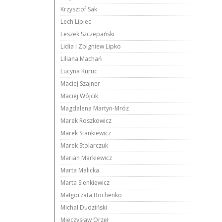
Krzysztof Sak
Lech Lipiec
Leszek Szczepański
Lidia i Zbigniew Lipko
Liliana Machań
Lucyna Kuruc
Maciej Szajner
Maciej Wójcik
Magdalena Martyn-Mróz
Marek Roszkowicz
Marek Stankiewicz
Marek Stolarczuk
Marian Markiewicz
Marta Malicka
Marta Sienkiewicz
Małgorzata Bochenko
Michał Dudziński
Mieczysław Orzeł