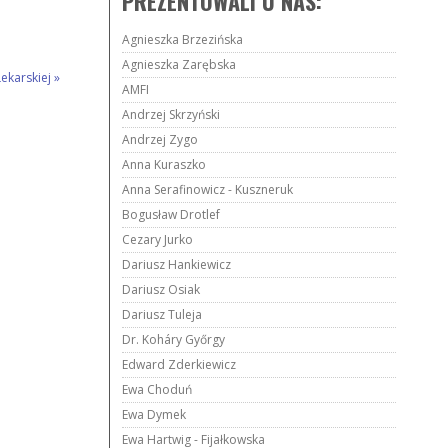
PREZENTOWALI U NAS:
Agnieszka Brzezińska
Agnieszka Zarębska
Lekarskiej
»
AMFI
Andrzej Skrzyński
Andrzej Zygo
Anna Kuraszko
Anna Serafinowicz - Kuszneruk
Bogusław Drotlef
Cezary Jurko
Dariusz Hankiewicz
Dariusz Osiak
Dariusz Tuleja
Dr. Koháry Győrgy
Edward Zderkiewicz
Ewa Choduń
Ewa Dymek
Ewa Hartwig - Fijałkowska