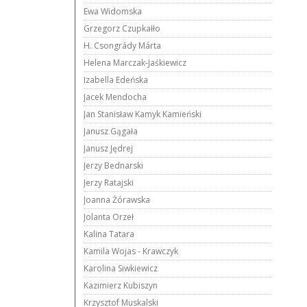
Ewa Widomska
Grzegorz Czupkałło
H. Csongrády Márta
Helena Marczak-Jaśkiewicz
Izabella Edeńska
Jacek Mendocha
Jan Stanisław Kamyk Kamieński
Janusz Gągała
Janusz Jędrej
Jerzy Bednarski
Jerzy Ratajski
Joanna Żórawska
Jolanta Orzeł
Kalina Tatara
Kamila Wojas - Krawczyk
Karolina Siwkiewicz
Kazimierz Kubiszyn
Krzysztof Muskalski