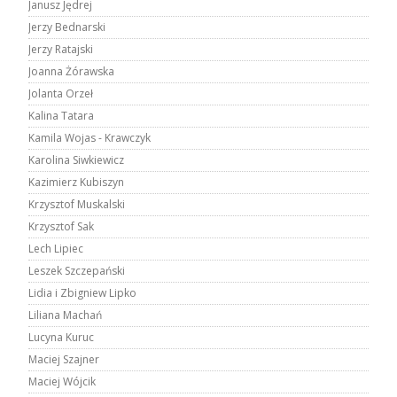
Janusz Jędrej
Jerzy Bednarski
Jerzy Ratajski
Joanna Żórawska
Jolanta Orzeł
Kalina Tatara
Kamila Wojas - Krawczyk
Karolina Siwkiewicz
Kazimierz Kubiszyn
Krzysztof Muskalski
Krzysztof Sak
Lech Lipiec
Leszek Szczepański
Lidia i Zbigniew Lipko
Liliana Machań
Lucyna Kuruc
Maciej Szajner
Maciej Wójcik