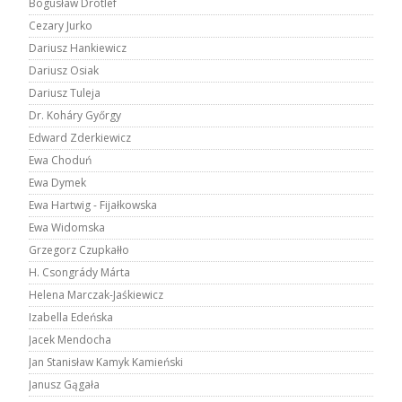
Bogusław Drotlef
Cezary Jurko
Dariusz Hankiewicz
Dariusz Osiak
Dariusz Tuleja
Dr. Koháry Győrgy
Edward Zderkiewicz
Ewa Choduń
Ewa Dymek
Ewa Hartwig - Fijałkowska
Ewa Widomska
Grzegorz Czupkałło
H. Csongrády Márta
Helena Marczak-Jaśkiewicz
Izabella Edeńska
Jacek Mendocha
Jan Stanisław Kamyk Kamieński
Janusz Gągała