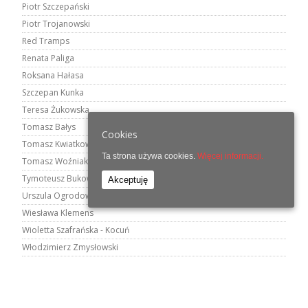
Piotr Szczepański
Piotr Trojanowski
Red Tramps
Renata Paliga
Roksana Hałasa
Szczepan Kunka
Teresa Żukowska
Tomasz Bałys
Cookies
Tomasz Kwiatkowski
Ta strona używa cookies.
Więcej informacji.
Tomasz Woźniak
Tymoteusz Bukowski
Akceptuję
Urszula Ogrodowicz
Wiesława Klemens
Wioletta Szafrańska - Kocuń
Włodzimierz Zmysłowski