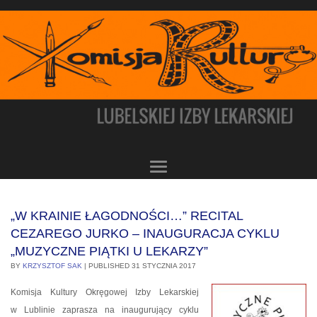
„W KRAINIE ŁAGODNOŚCI…” RECITAL
CEZAREGO JURKO – INAUGURACJA CYKLU
„MUZYCZNE PIĄTKI U LEKARZY”
BY
KRZYSZTOF SAK
|
PUBLISHED
31 STYCZNIA 2017
Komisja Kultury Okręgowej Izby Lekarskiej
w Lublinie zaprasza na inaugurujący cyklu