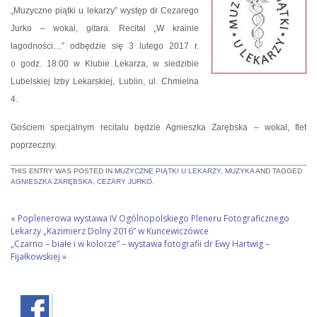
„Muzyczne piątki u lekarzy” występ dr Cezarego
Jurko – wokal, gitara. Recital „W krainie
łagodności…” odbędzie się 3 lutego 2017 r.
o godz. 18:00 w Klubie Lekarza, w siedzibie
Lubelskiej Izby Lekarskiej, Lublin, ul. Chmielna
4.
Gościem specjalnym recitalu będzie Agnieszka Zarębska – wokal, flet
poprzeczny.
THIS ENTRY WAS POSTED IN
MUZYCZNE PIĄTKI U LEKARZY
,
MUZYKA
AND TAGGED
AGNIESZKA ZARĘBSKA
,
CEZARY JURKO
.
«
Poplenerowa wystawa IV Ogólnopolskiego Pleneru Fotograficznego
Lekarzy „Kazimierz Dolny 2016” w Kuncewiczówce
„Czarno – białe i w kolorze” – wystawa fotografii dr Ewy Hartwig –
Fijałkowskiej
»