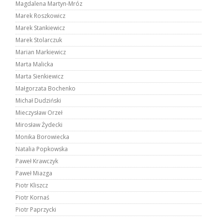
Magdalena Martyn-Mróz
Marek Roszkowicz
Marek Stankiewicz
Marek Stolarczuk
Marian Markiewicz
Marta Malicka
Marta Sienkiewicz
Małgorzata Bochenko
Michał Dudziński
Mieczysław Orzeł
Mirosław Żydecki
Monika Borowiecka
Natalia Popkowska
Paweł Krawczyk
Paweł Miazga
Piotr Kliszcz
Piotr Kornaś
Piotr Paprzycki