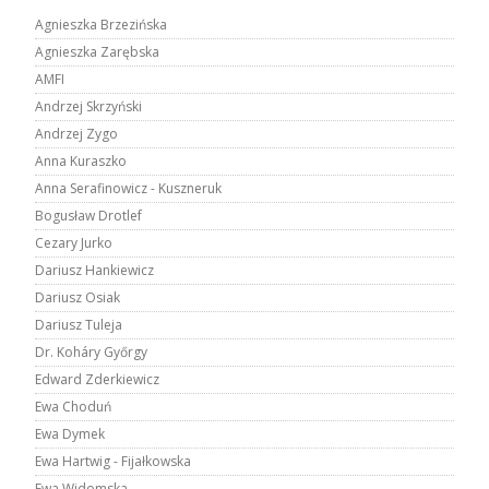
Agnieszka Brzezińska
Agnieszka Zarębska
AMFI
Andrzej Skrzyński
Andrzej Zygo
Anna Kuraszko
Anna Serafinowicz - Kuszneruk
Bogusław Drotlef
Cezary Jurko
Dariusz Hankiewicz
Dariusz Osiak
Dariusz Tuleja
Dr. Koháry Győrgy
Edward Zderkiewicz
Ewa Choduń
Ewa Dymek
Ewa Hartwig - Fijałkowska
Ewa Widomska