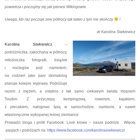
powietrza i poczujmy się jak pierwsi Wikingowie.
Uwaga, kto raz poczuje zew północy tak łatwo z tym nie skończy
!
dr Karolina Siwkiewicz
Karolina Siwkiewicz
–
podróżniczka, zakochana w północy,
miłośniczka fotografii, książek
i noclegów pod namiotem,
na codzień jako pani stomatolog
planuje kolejne wyprawy. Podróżuje
razem z mężem, a ostatnio z tak samo ciekawym świata mopsem
Toudim. Z przyczepą kempingową, rowerem, kajakiem,
z plecakiem, nałogowo śpią w samochodzie, namiocie, a nawet
własnoręcznie wykopanej leśnej ziemiance.
Prowadzi bloga i profil Facebook: Love krowe – nasze podróże . Więcej
pasjach i podróżach na:
https://www.facebook.com/karolinasiwkiewicz/