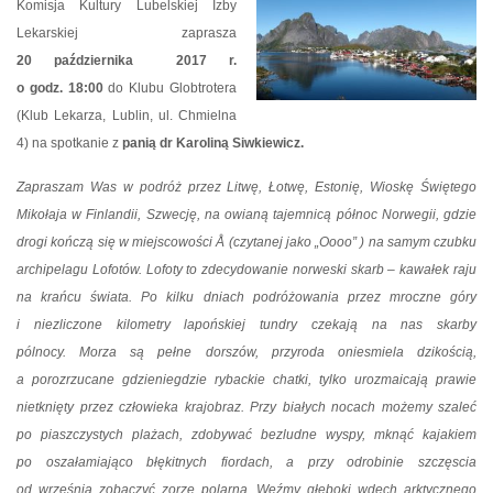
Komisja Kultury Lubelskiej Izby
Lekarskiej zaprasza
20 października 2017 r.
o godz. 18:00
do Klubu Globtrotera
(Klub Lekarza, Lublin, ul. Chmielna
4) na spotkanie z
panią dr Karoliną Siwkiewicz.
Zapraszam Was w podróż przez Litwę, Łotwę, Estonię, Wioskę Świętego
Mikołaja w Finlandii, Szwecję, na owianą tajemnicą północ Norwegii, gdzie
drogi kończą się w miejscowości Å (czytanej jako „Oooo” ) na samym czubku
archipelagu Lofotów. Lofoty to zdecydowanie norweski skarb – kawałek raju
na krańcu świata. Po kilku dniach podróżowania przez mroczne góry
i niezliczone kilometry lapońskiej tundry czekają na nas skarby
pólnocy. Morza są pełne dorszów, przyroda oniesmiela dzikością,
a porozrzucane gdzieniegdzie rybackie chatki, tylko urozmaicają prawie
nietknięty przez człowieka krajobraz. Przy białych nocach możemy szaleć
po piaszczystych plażach, zdobywać bezludne wyspy, mknąć kajakiem
po oszałamiająco błękitnych fiordach, a przy odrobinie szczęscia
od września zobaczyć zorzę polarną. Weźmy głeboki wdech arktycznego