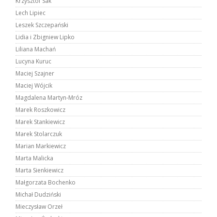
Krzysztof Sak
Lech Lipiec
Leszek Szczepański
Lidia i Zbigniew Lipko
Liliana Machań
Lucyna Kuruc
Maciej Szajner
Maciej Wójcik
Magdalena Martyn-Mróz
Marek Roszkowicz
Marek Stankiewicz
Marek Stolarczuk
Marian Markiewicz
Marta Malicka
Marta Sienkiewicz
Małgorzata Bochenko
Michał Dudziński
Mieczysław Orzeł