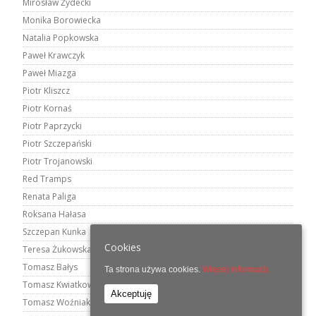
Mirosław Żydecki
Monika Borowiecka
Natalia Popkowska
Paweł Krawczyk
Paweł Miazga
Piotr Kliszcz
Piotr Kornaś
Piotr Paprzycki
Piotr Szczepański
Piotr Trojanowski
Red Tramps
Renata Paliga
Roksana Hałasa
Szczepan Kunka
Cookies
Teresa Żukowska
Tomasz Bałys
Ta strona używa cookies.
Więcej informacji.
Tomasz Kwiatkowski
Akceptuję
Tomasz Woźniak