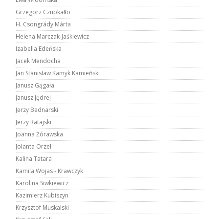
Grzegorz Czupkałło
H. Csongrády Márta
Helena Marczak-Jaśkiewicz
Izabella Edeńska
Jacek Mendocha
Jan Stanisław Kamyk Kamieński
Janusz Gągała
Janusz Jędrej
Jerzy Bednarski
Jerzy Ratajski
Joanna Żórawska
Jolanta Orzeł
Kalina Tatara
Kamila Wojas - Krawczyk
Karolina Siwkiewicz
Kazimierz Kubiszyn
Krzysztof Muskalski