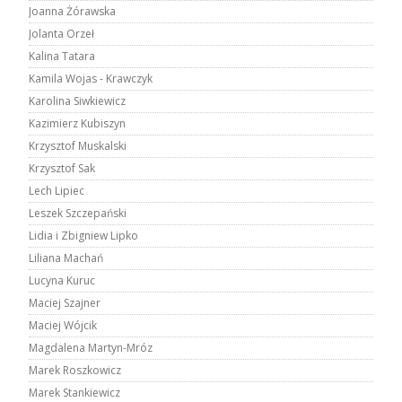
Joanna Żórawska
Jolanta Orzeł
Kalina Tatara
Kamila Wojas - Krawczyk
Karolina Siwkiewicz
Kazimierz Kubiszyn
Krzysztof Muskalski
Krzysztof Sak
Lech Lipiec
Leszek Szczepański
Lidia i Zbigniew Lipko
Liliana Machań
Lucyna Kuruc
Maciej Szajner
Maciej Wójcik
Magdalena Martyn-Mróz
Marek Roszkowicz
Marek Stankiewicz