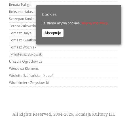
Renata Paliga
Roksana Hałasa
Cookies
Szczepan Kunka
Ta strona używa cookies.
Więcej informacji.
Teresa Żukowska
Tomasz Bałys
Akceptuję
Tomasz Kwiatkowski
Tomasz Woźniak
Tymoteusz Bukowski
Urszula Ogrodowicz
Wiesława Klemens
Wioletta Szafrańska - Kocuń
Włodzimierz Zmysłowski
All Rights Reserved, 2004-2026, Komisja Kultury LIL