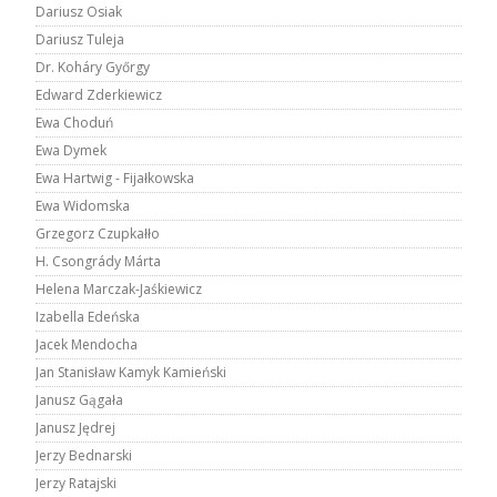
Dariusz Osiak
Dariusz Tuleja
Dr. Koháry Győrgy
Edward Zderkiewicz
Ewa Choduń
Ewa Dymek
Ewa Hartwig - Fijałkowska
Ewa Widomska
Grzegorz Czupkałło
H. Csongrády Márta
Helena Marczak-Jaśkiewicz
Izabella Edeńska
Jacek Mendocha
Jan Stanisław Kamyk Kamieński
Janusz Gągała
Janusz Jędrej
Jerzy Bednarski
Jerzy Ratajski