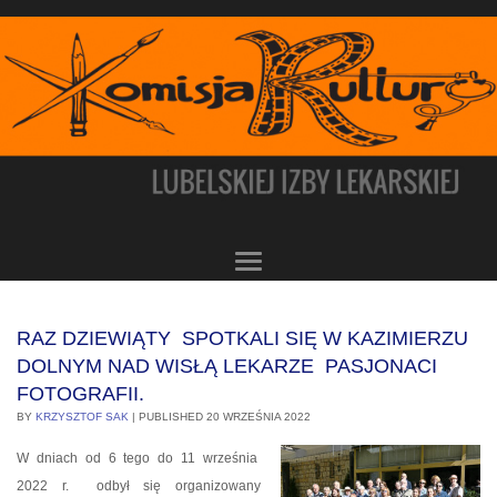
RAZ DZIEWIĄTY SPOTKALI SIĘ W KAZIMIERZU
DOLNYM NAD WISŁĄ LEKARZE PASJONACI
FOTOGRAFII.
BY
KRZYSZTOF SAK
|
PUBLISHED
20 WRZEŚNIA 2022
W dniach od 6 tego do 11 września
2022
r.
odbył się organizowany