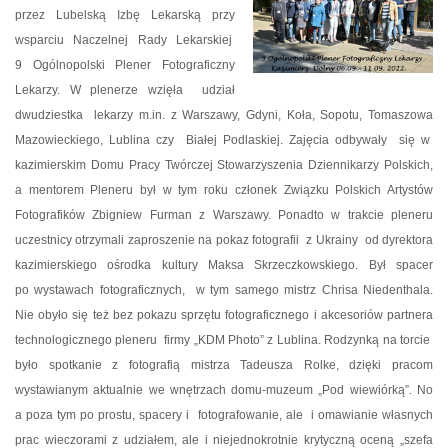
przez Lubelską Izbę Lekarską przy
wsparciu Naczelnej Rady Lekarskiej
9 Ogólnopolski Plener Fotograficzny
Lekarzy. W plenerze wzięła
udział
dwudziestka
lekarzy m.in. z Warszawy, Gdyni, Koła,
Sopotu, Tomaszowa
Mazowieckiego, Lublina czy
Białej Podlaskiej. Zajęcia odbywały
się w
kazimierskim Domu Pracy Twórczej Stowarzyszenia Dziennikarzy Polskich,
a mentorem Pleneru był w tym roku członek Związku Polskich Artystów
Fotografików Zbigniew Furman z Warszawy. Ponadto w trakcie pleneru
uczestnicy
otrzymali zaproszenie na pokaz fotografii
z Ukrainy
od dyrektora
kazimierskiego ośrodka kultury Maksa Skrzeczkowskiego. Był spacer
po wystawach fotograficznych,
w tym samego mistrz Chrisa Niedenthala.
Nie obyło się też bez pokazu sprzętu fotograficznego i akcesoriów partnera
technologicznego pleneru
firmy „KDM Photo” z Lublina. Rodzynką na torcie
było spotkanie z fotografią mistrza Tadeusza Rolke, dzięki pracom
wystawianym aktualnie we wnętrzach domu-muzeum „Pod wiewiórką”. No
a poza tym po prostu, spacery i
fotografowanie, ale
i omawianie własnych
prac wieczorami z udziałem, ale i niejednokrotnie krytyczną oceną „szefa