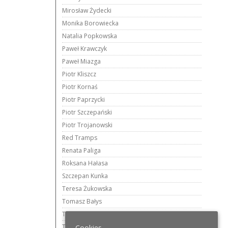
Mirosław Żydecki
Monika Borowiecka
Natalia Popkowska
Paweł Krawczyk
Paweł Miazga
Piotr Kliszcz
Piotr Kornaś
Piotr Paprzycki
Piotr Szczepański
Piotr Trojanowski
Red Tramps
Renata Paliga
Roksana Hałasa
Szczepan Kunka
Teresa Żukowska
Tomasz Bałys
Tomasz Kwiatkowski
Tomasz Woźniak
Cookies