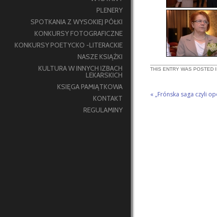
PLENERY
SPOTKANIA Z WYSOKIEJ PÓŁKI
KONKURSY FOTOGRAFICZNE
KONKURSY POETYCKO -LITERACKIE
NASZE KSIĄŻKI
KULTURA W INNYCH IZBACH
THIS ENTRY WAS POSTED 
LEKARSKICH
KSIĘGA PAMIĄTKOWA
«
„Frónska saga czyli op
KONTAKT
REGULAMINY