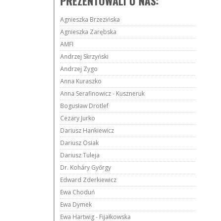
PREZENTOWALI U NAS:
Agnieszka Brzezińska
Agnieszka Zarębska
AMFI
Andrzej Skrzyński
Andrzej Zygo
Anna Kuraszko
Anna Serafinowicz - Kuszneruk
Bogusław Drotlef
Cezary Jurko
Dariusz Hankiewicz
Dariusz Osiak
Dariusz Tuleja
Dr. Koháry Győrgy
Edward Zderkiewicz
Ewa Choduń
Ewa Dymek
Ewa Hartwig - Fijałkowska