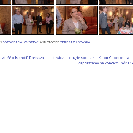
IN
FOTOGRAFIA
,
WYSTAWY
AND TAGGED
TERESA ŻUKOWSKA
.
owieść o Islandii” Dariusza Hankiewicza – drugie spotkanie Klubu Globtrotera
Zapraszamy na koncert Chóru 