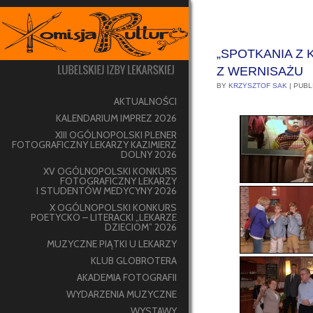
„SPOTKANIA Z 
Z WERNISAŻU
BY
KRZYSZTOF SAK
|
PUBL
AKTUALNOŚCI
KALENDARIUM IMPREZ 2026
XIII OGÓLNOPOLSKI PLENER
FOTOGRAFICZNY LEKARZY KAZIMIERZ
DOLNY 2026
XV OGÓLNOPOLSKI KONKURS
FOTOGRAFICZNY LEKARZY
I STUDENTÓW MEDYCYNY 2026
X OGÓLNOPOLSKI KONKURS
POETYCKO – LITERACKI „LEKARZE
DZIECIOM” 2026
MUZYCZNE PIĄTKI U LEKARZY
KLUB GLOBROTERA
AKADEMIA FOTOGRAFII
WYDARZENIA MUZYCZNE
WYSTAWY