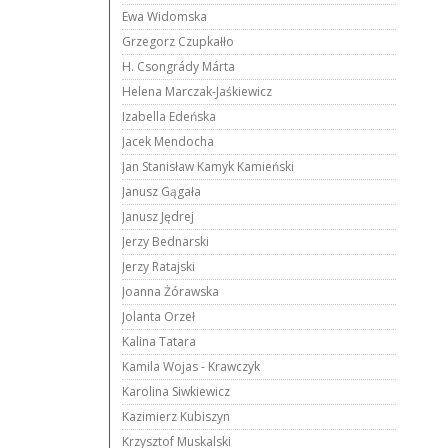
Ewa Widomska
Grzegorz Czupkałło
H. Csongrády Márta
Helena Marczak-Jaśkiewicz
Izabella Edeńska
Jacek Mendocha
Jan Stanisław Kamyk Kamieński
Janusz Gągała
Janusz Jędrej
Jerzy Bednarski
Jerzy Ratajski
Joanna Żórawska
Jolanta Orzeł
Kalina Tatara
Kamila Wojas - Krawczyk
Karolina Siwkiewicz
Kazimierz Kubiszyn
Krzysztof Muskalski