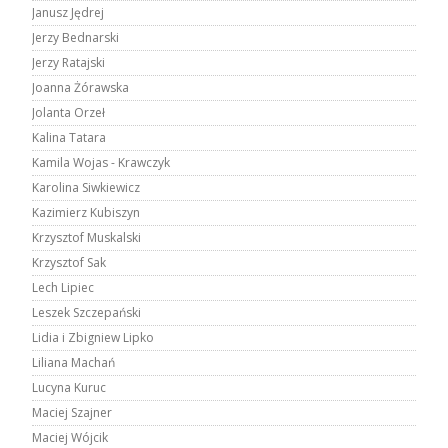
Janusz Jędrej
Jerzy Bednarski
Jerzy Ratajski
Joanna Żórawska
Jolanta Orzeł
Kalina Tatara
Kamila Wojas - Krawczyk
Karolina Siwkiewicz
Kazimierz Kubiszyn
Krzysztof Muskalski
Krzysztof Sak
Lech Lipiec
Leszek Szczepański
Lidia i Zbigniew Lipko
Liliana Machań
Lucyna Kuruc
Maciej Szajner
Maciej Wójcik