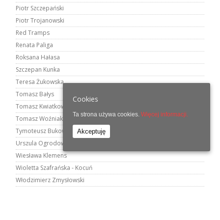
Piotr Szczepański
Piotr Trojanowski
Red Tramps
Renata Paliga
Roksana Hałasa
Szczepan Kunka
Teresa Żukowska
Tomasz Bałys
Cookies
Tomasz Kwiatkowski
Ta strona używa cookies.
Więcej informacji.
Tomasz Woźniak
Tymoteusz Bukowski
Akceptuję
Urszula Ogrodowicz
Wiesława Klemens
Wioletta Szafrańska - Kocuń
Włodzimierz Zmysłowski