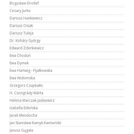
Bogusław Drotlef
Cezary Jurko
Dariusz Hankiewicz
Dariusz Osiak
Dariusz Tuleja
Dr. Koháry Győrgy
Edward Zderkiewicz
Ewa Choduń
Ewa Dymek
Ewa Hartwig - Fijałkowska
Ewa Widomska
Grzegorz Czupkałło
H. Csongrády Márta
Helena Marczak-Jaśkiewicz
Izabella Edeńska
Jacek Mendocha
Jan Stanisław Kamyk Kamieński
Janusz Gągała