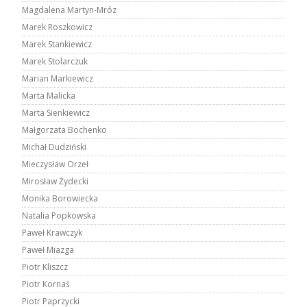
Magdalena Martyn-Mróz
Marek Roszkowicz
Marek Stankiewicz
Marek Stolarczuk
Marian Markiewicz
Marta Malicka
Marta Sienkiewicz
Małgorzata Bochenko
Michał Dudziński
Mieczysław Orzeł
Mirosław Żydecki
Monika Borowiecka
Natalia Popkowska
Paweł Krawczyk
Paweł Miazga
Piotr Kliszcz
Piotr Kornaś
Piotr Paprzycki