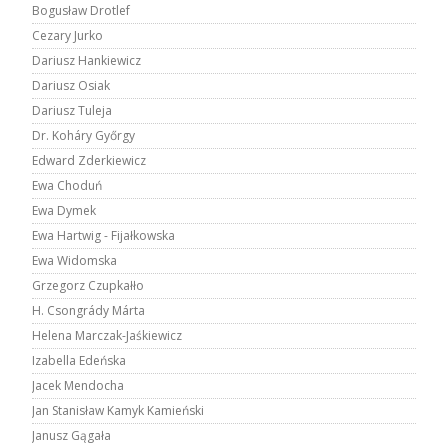
Bogusław Drotlef
Cezary Jurko
Dariusz Hankiewicz
Dariusz Osiak
Dariusz Tuleja
Dr. Koháry Győrgy
Edward Zderkiewicz
Ewa Choduń
Ewa Dymek
Ewa Hartwig - Fijałkowska
Ewa Widomska
Grzegorz Czupkałło
H. Csongrády Márta
Helena Marczak-Jaśkiewicz
Izabella Edeńska
Jacek Mendocha
Jan Stanisław Kamyk Kamieński
Janusz Gągała