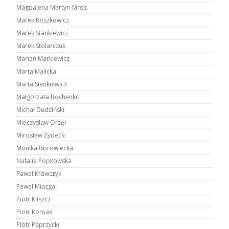
Magdalena Martyn-Mróz
Marek Roszkowicz
Marek Stankiewicz
Marek Stolarczuk
Marian Markiewicz
Marta Malicka
Marta Sienkiewicz
Małgorzata Bochenko
Michał Dudziński
Mieczysław Orzeł
Mirosław Żydecki
Monika Borowiecka
Natalia Popkowska
Paweł Krawczyk
Paweł Miazga
Piotr Kliszcz
Piotr Kornaś
Piotr Paprzycki