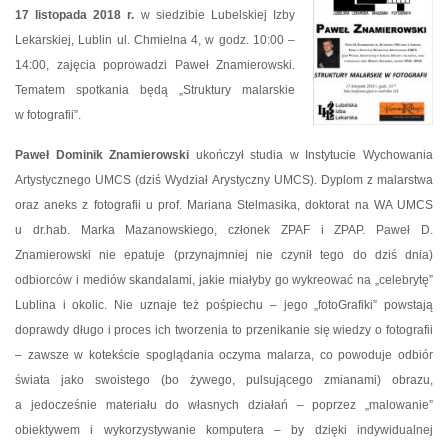
17 listopada 2018 r.
w siedzibie Lubelskiej Izby
Lekarskiej, Lublin ul. Chmielna 4, w godz. 10:00 –
14:00, zajęcia poprowadzi Paweł Znamierowski.
Tematem spotkania będą „Struktury malarskie
w fotografii”.
Paweł Dominik Znamierowski
ukończył studia w Instytucie Wychowania
Artystycznego UMCS (dziś Wydział Arystyczny UMCS). Dyplom z malarstwa
oraz aneks z fotografii u prof. Mariana Stelmasika, doktorat na WA UMCS
u dr.hab. Marka Mazanowskiego, członek ZPAF i ZPAP. Paweł D.
Znamierowski nie epatuje (przynajmniej nie czynił tego do dziś dnia)
odbiorców i mediów skandalami, jakie miałyby go wykreować na „celebrytę”
Lublina i okolic. Nie uznaje też pośpiechu – jego „fotoGrafiki” powstają
doprawdy długo i proces ich tworzenia to przenikanie się wiedzy o fotografii
– zawsze w kotekście spoglądania oczyma malarza, co powoduje odbiór
świata jako swoistego (bo żywego, pulsującego zmianami) obrazu,
a jedocześnie materiału do własnych działań – poprzez „malowanie”
obiektywem i wykorzystywanie komputera – by dzięki indywidualnej