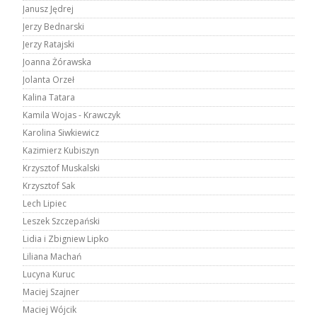
Janusz Jędrej
Jerzy Bednarski
Jerzy Ratajski
Joanna Żórawska
Jolanta Orzeł
Kalina Tatara
Kamila Wojas - Krawczyk
Karolina Siwkiewicz
Kazimierz Kubiszyn
Krzysztof Muskalski
Krzysztof Sak
Lech Lipiec
Leszek Szczepański
Lidia i Zbigniew Lipko
Liliana Machań
Lucyna Kuruc
Maciej Szajner
Maciej Wójcik