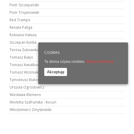
Piotr Szczepański
Piotr Trojanowski
Red Tramps
Renata Paliga
Roksana Hałasa
Szczepan Kunka
Teresa Żukowska
Cookies
Tomasz Bałys
Ta strona używa cookies.
Więcej informacji.
Tomasz Kwiatkowski
Akceptuję
Tomasz Woźniak
Tymoteusz Bukowski
Urszula Ogrodowicz
Wiesława Klemens
Wioletta Szafrańska - Kocuń
Włodzimierz Zmysłowski