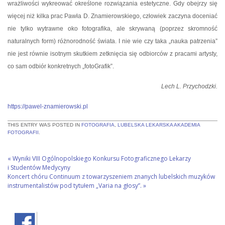
wrażliwości wykreować określone rozwiązania estetyczne. Gdy obejrzy się
więcej niż kilka prac Pawła D. Znamierowskiego, człowiek zaczyna doceniać
nie tylko wytrawne oko fotografika, ale skrywaną (poprzez skromność
naturalnych form) różnorodność świata. I nie wie czy taka „nauka patrzenia”
nie jest równie isotnym skutkiem zetknięcia się odbiorców z pracami artysty,
co sam odbiór konkretnych „fotoGrafik”.
Lech L. Przychodzki.
https://pawel-znamierowski.pl
THIS ENTRY WAS POSTED IN
FOTOGRAFIA
,
LUBELSKA LEKARSKA AKADEMIA
FOTOGRAFII
.
«
Wyniki VIII Ogólnopolskiego Konkursu Fotograficznego Lekarzy
i Studentów Medycyny
Koncert chóru Continuum z towarzyszeniem znanych lubelskich muzyków
instrumentalistów pod tytułem „Varia na głosy”.
»