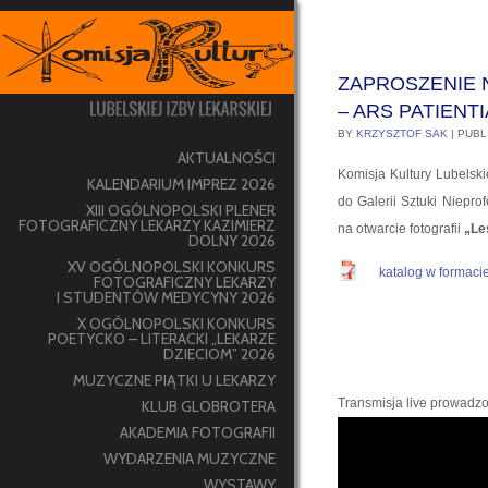
ZAPROSZENIE 
– ARS PATIEN
BY
KRZYSZTOF SAK
|
PUBL
AKTUALNOŚCI
Komisja Kultury Lubelski
KALENDARIUM IMPREZ 2026
do Galerii Sztuki Nieprof
XIII OGÓLNOPOLSKI PLENER
FOTOGRAFICZNY LEKARZY KAZIMIERZ
na otwarcie fotografii
„Le
DOLNY 2026
XV OGÓLNOPOLSKI KONKURS
katalog w formaci
FOTOGRAFICZNY LEKARZY
I STUDENTÓW MEDYCYNY 2026
X OGÓLNOPOLSKI KONKURS
POETYCKO – LITERACKI „LEKARZE
DZIECIOM” 2026
MUZYCZNE PIĄTKI U LEKARZY
Transmisja live prowadz
KLUB GLOBROTERA
AKADEMIA FOTOGRAFII
WYDARZENIA MUZYCZNE
WYSTAWY