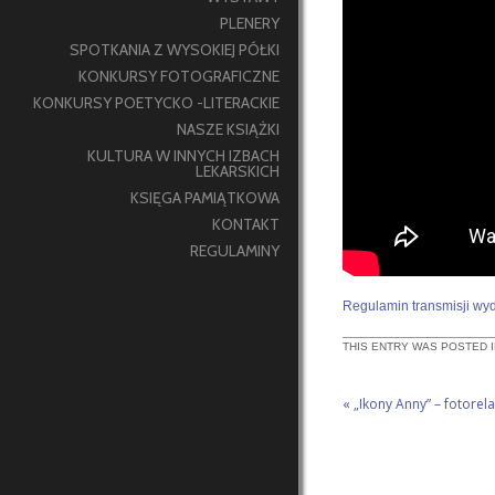
PLENERY
SPOTKANIA Z WYSOKIEJ PÓŁKI
KONKURSY FOTOGRAFICZNE
KONKURSY POETYCKO -LITERACKIE
NASZE KSIĄŻKI
KULTURA W INNYCH IZBACH
LEKARSKICH
KSIĘGA PAMIĄTKOWA
KONTAKT
REGULAMINY
Regulamin transmisji wyd
THIS ENTRY WAS POSTED 
«
„Ikony Anny” – fotorel