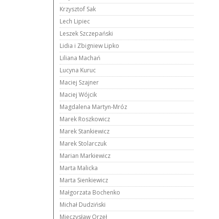
Krzysztof Sak
Lech Lipiec
Leszek Szczepański
Lidia i Zbigniew Lipko
Liliana Machań
Lucyna Kuruc
Maciej Szajner
Maciej Wójcik
Magdalena Martyn-Mróz
Marek Roszkowicz
Marek Stankiewicz
Marek Stolarczuk
Marian Markiewicz
Marta Malicka
Marta Sienkiewicz
Małgorzata Bochenko
Michał Dudziński
Mieczysław Orzeł