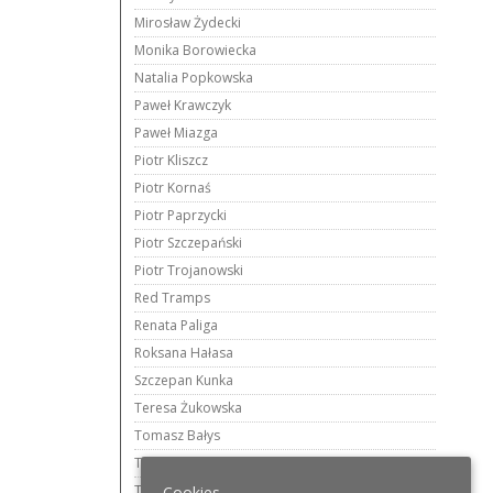
Mirosław Żydecki
Monika Borowiecka
Natalia Popkowska
Paweł Krawczyk
Paweł Miazga
Piotr Kliszcz
Piotr Kornaś
Piotr Paprzycki
Piotr Szczepański
Piotr Trojanowski
Red Tramps
Renata Paliga
Roksana Hałasa
Szczepan Kunka
Teresa Żukowska
Tomasz Bałys
Tomasz Kwiatkowski
Tomasz Woźniak
Cookies