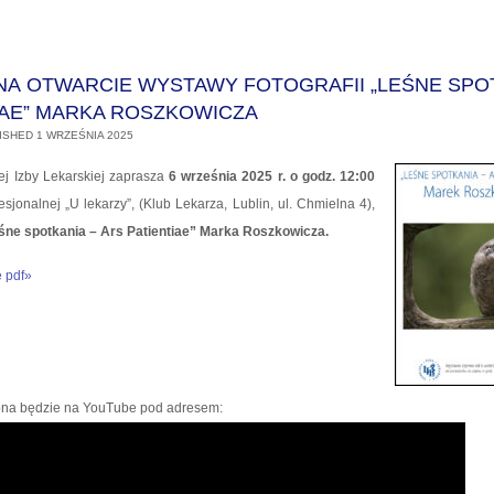
NA OTWARCIE WYSTAWY FOTOGRAFII „LEŚNE SPO
TIAE” MARKA ROSZKOWICZA
ISHED
1 WRZEŚNIA 2025
ej Izby Lekarskiej zaprasza
6 września 2025 r. o godz. 12:00
esjonalnej „U lekarzy”, (Klub Lekarza, Lublin, ul. Chmielna 4),
śne spotkania – Ars Patientiae” Marka Roszkowicza.
e pdf»
ona będzie na YouTube pod adresem: