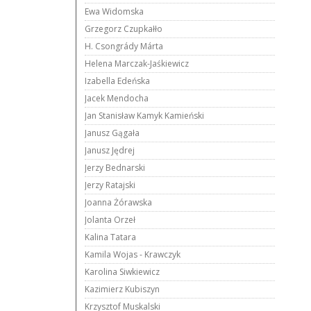
Ewa Widomska
Grzegorz Czupkałło
H. Csongrády Márta
Helena Marczak-Jaśkiewicz
Izabella Edeńska
Jacek Mendocha
Jan Stanisław Kamyk Kamieński
Janusz Gągała
Janusz Jędrej
Jerzy Bednarski
Jerzy Ratajski
Joanna Żórawska
Jolanta Orzeł
Kalina Tatara
Kamila Wojas - Krawczyk
Karolina Siwkiewicz
Kazimierz Kubiszyn
Krzysztof Muskalski