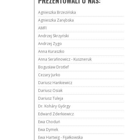
PREZENTOWALI U NAS:
Agnieszka Brzezińska
Agnieszka Zarębska
AMFI
Andrzej Skrzyński
Andrzej Zygo
Anna Kuraszko
Anna Serafinowicz - Kuszneruk
Bogusław Drotlef
Cezary Jurko
Dariusz Hankiewicz
Dariusz Osiak
Dariusz Tuleja
Dr. Koháry Győrgy
Edward Zderkiewicz
Ewa Choduń
Ewa Dymek
Ewa Hartwig - Fijałkowska