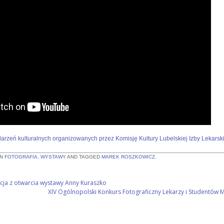
arzeń kulturalnych organizowanych przez Komisję Kultury Lubelskiej Izby Lekarski
IN
FOTOGRAFIA
,
WYSTAWY
AND TAGGED
MAREK ROSZKOWICZ
.
acja z otwarcia wystawy Anny Kuraszko
XIV Ogólnopolski Konkurs Fotograficzny Lekarzy i Studentów