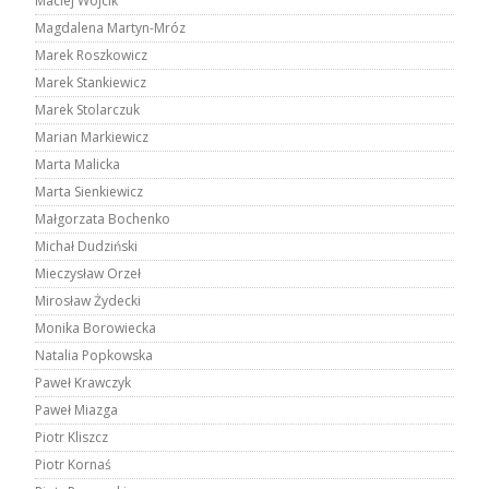
Maciej Wójcik
Magdalena Martyn-Mróz
Marek Roszkowicz
Marek Stankiewicz
Marek Stolarczuk
Marian Markiewicz
Marta Malicka
Marta Sienkiewicz
Małgorzata Bochenko
Michał Dudziński
Mieczysław Orzeł
Mirosław Żydecki
Monika Borowiecka
Natalia Popkowska
Paweł Krawczyk
Paweł Miazga
Piotr Kliszcz
Piotr Kornaś