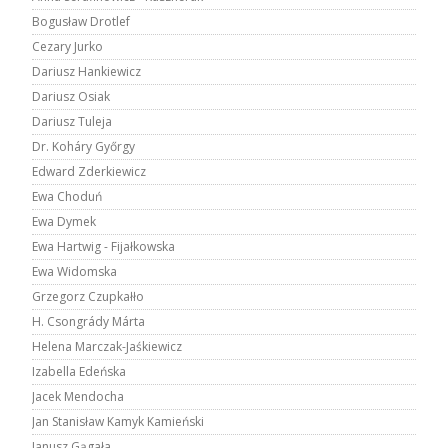
Bogusław Drotlef
Cezary Jurko
Dariusz Hankiewicz
Dariusz Osiak
Dariusz Tuleja
Dr. Koháry Győrgy
Edward Zderkiewicz
Ewa Choduń
Ewa Dymek
Ewa Hartwig - Fijałkowska
Ewa Widomska
Grzegorz Czupkałło
H. Csongrády Márta
Helena Marczak-Jaśkiewicz
Izabella Edeńska
Jacek Mendocha
Jan Stanisław Kamyk Kamieński
Janusz Gągała