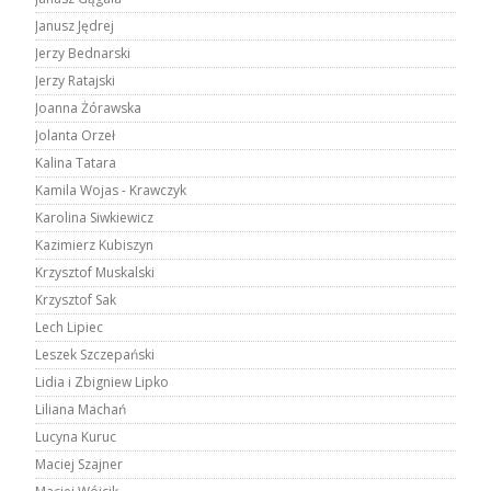
Janusz Jędrej
Jerzy Bednarski
Jerzy Ratajski
Joanna Żórawska
Jolanta Orzeł
Kalina Tatara
Kamila Wojas - Krawczyk
Karolina Siwkiewicz
Kazimierz Kubiszyn
Krzysztof Muskalski
Krzysztof Sak
Lech Lipiec
Leszek Szczepański
Lidia i Zbigniew Lipko
Liliana Machań
Lucyna Kuruc
Maciej Szajner