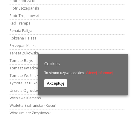
Piotr Paprzycki
Piotr Szczepański
Piotr Trojanowski
Red Tramps
Renata Paliga
Roksana Hałasa
Szczepan Kunka
Teresa Żukowska
Tomasz Bałys
Cookies
Tomasz Kwiatkowski
Ta strona używa cookies.
Więcej informacji.
Tomasz Woźniak
Tymoteusz Bukowski
Akceptuję
Urszula Ogrodowicz
Wiesława Klemens
Wioletta Szafrańska - Kocuń
Włodzimierz Zmysłowski