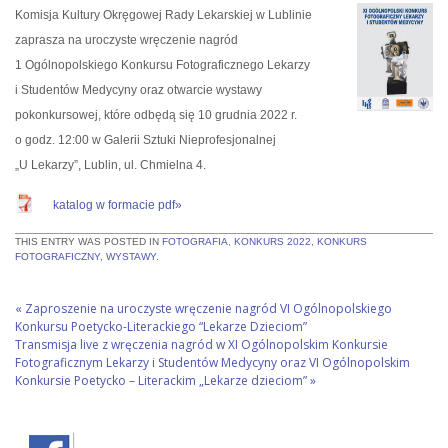
Komisja Kultury Okręgowej Rady Lekarskiej w Lublinie
zaprasza na uroczyste wręczenie nagród
1 Ogólnopolskiego Konkursu Fotograficznego Lekarzy
i Studentów Medycyny oraz otwarcie wystawy
pokonkursowej, które odbędą się 10 grudnia 2022 r.
o godz. 12:00 w Galerii Sztuki Nieprofesjonalnej
„U Lekarzy”, Lublin, ul. Chmielna 4.
katalog w formacie pdf»
THIS ENTRY WAS POSTED IN
FOTOGRAFIA
,
KONKURS 2022
,
KONKURS
FOTOGRAFICZNY
,
WYSTAWY
.
«
Zaproszenie na uroczyste wręczenie nagród VI Ogólnopolskiego
Konkursu Poetycko-Literackiego “Lekarze Dzieciom”
Transmisja live z wręczenia nagród w XI Ogólnopolskim Konkursie
Fotograficznym Lekarzy i Studentów Medycyny oraz VI Ogólnopolskim
Konkursie Poetycko – Literackim „Lekarze dzieciom”
»