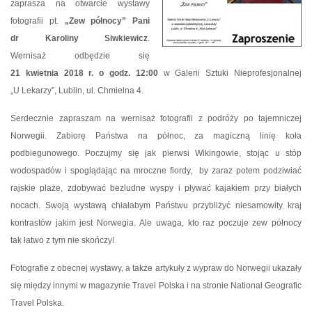
zaprasza na otwarcie wystawy
fotografii pt.
„Zew północy” Pani
dr Karoliny Siwkiewicz
.
Wernisaż odbędzie się
21 kwietnia 2018 r. o godz. 12:00
w Galerii Sztuki Nieprofesjonalnej
„U Lekarzy”, Lublin, ul. Chmielna 4.
Serdecznie zapraszam na wernisaż fotografii z podróży po tajemniczej
Norwegii. Zabiorę Państwa na północ, za magiczną linię koła
podbiegunowego. Poczujmy się jak pierwsi Wikingowie, stojąc u stóp
wodospadów i spoglądając na mroczne fiordy,
by zaraz potem podziwiać
rajskie plaże, zdobywać bezludne wyspy i pływać kajakiem przy białych
nocach. Swoją wystawą chiałabym Państwu przybliżyć niesamowity kraj
kontrastów jakim jest Norwegia. Ale uwaga, kto raz poczuje zew północy
tak łatwo z tym nie skończy!
Fotografie z obecnej wystawy, a także artykuły z wypraw do Norwegii ukazały
się między innymi w magazynie Travel Polska i na stronie National Geografic
Travel Polska.