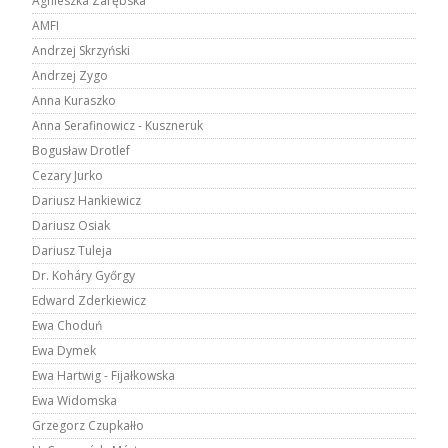
Agnieszka Zarębska
AMFI
Andrzej Skrzyński
Andrzej Zygo
Anna Kuraszko
Anna Serafinowicz - Kuszneruk
Bogusław Drotlef
Cezary Jurko
Dariusz Hankiewicz
Dariusz Osiak
Dariusz Tuleja
Dr. Koháry Győrgy
Edward Zderkiewicz
Ewa Choduń
Ewa Dymek
Ewa Hartwig - Fijałkowska
Ewa Widomska
Grzegorz Czupkałło