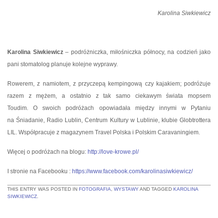
Karolina Siwkiewicz
Karolina Siwkiewicz
– podróżniczka, miłośniczka północy, na codzień jako
pani stomatolog planuje kolejne wyprawy.
Rowerem, z namiotem, z przyczepą kempingową czy kajakiem; podróżuje
razem z mężem, a ostatnio z tak samo ciekawym świata mopsem
Toudim. O swoich podróżach opowiadała między innymi w Pytaniu
na Śniadanie, Radio Lublin, Centrum Kultury w Lublinie, klubie Globtrottera
LIL. Współpracuje z magazynem Travel Polska i Polskim Caravaningiem.
Więcej o podróżach na blogu:
http://love-krowe.pl/
I stronie na Facebooku :
https://www.facebook.com/karolinasiwkiewicz/
THIS ENTRY WAS POSTED IN
FOTOGRAFIA
,
WYSTAWY
AND TAGGED
KAROLINA
SIWKIEWICZ
.