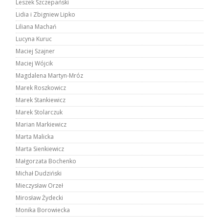
Leszek Szczepański
Lidia i Zbigniew Lipko
Liliana Machań
Lucyna Kuruc
Maciej Szajner
Maciej Wójcik
Magdalena Martyn-Mróz
Marek Roszkowicz
Marek Stankiewicz
Marek Stolarczuk
Marian Markiewicz
Marta Malicka
Marta Sienkiewicz
Małgorzata Bochenko
Michał Dudziński
Mieczysław Orzeł
Mirosław Żydecki
Monika Borowiecka