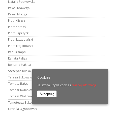
Natalia Popkowska
Paweł Krawczyk
Paweł Miazga
Piotr Kliszcz
Piotr Kornaś
Piotr Paprzycki
Piotr Szczepański
Piotr Trojanowski
Red Tramps
Renata Paliga
Roksana Hałasa
Szczepan Kunka
Cookies
Teresa Żukowska
Tomasz Bałys
Ta strona używa cookies.
Więcej informacji.
Tomasz Kwiatkowski
Akceptuję
Tomasz Woźniak
Tymoteusz Bukowski
Urszula Ogrodowicz