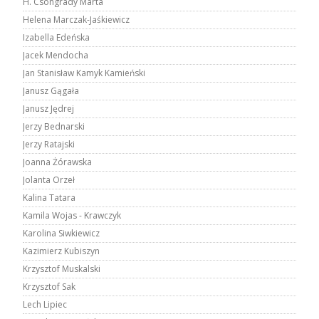
H. Csongrády Márta
Helena Marczak-Jaśkiewicz
Izabella Edeńska
Jacek Mendocha
Jan Stanisław Kamyk Kamieński
Janusz Gągała
Janusz Jędrej
Jerzy Bednarski
Jerzy Ratajski
Joanna Żórawska
Jolanta Orzeł
Kalina Tatara
Kamila Wojas - Krawczyk
Karolina Siwkiewicz
Kazimierz Kubiszyn
Krzysztof Muskalski
Krzysztof Sak
Lech Lipiec