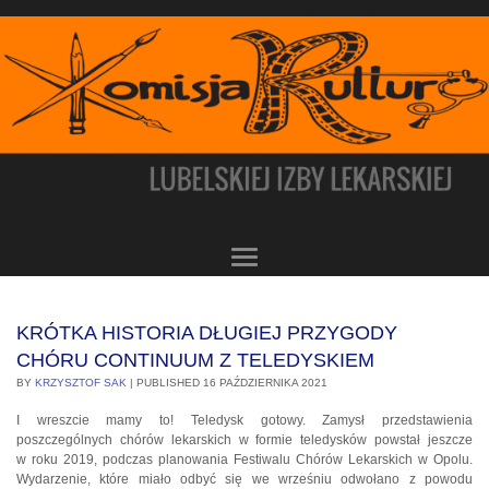
KRÓTKA HISTORIA DŁUGIEJ PRZYGODY
CHÓRU CONTINUUM Z TELEDYSKIEM
BY
KRZYSZTOF SAK
|
PUBLISHED
16 PAŹDZIERNIKA 2021
I wreszcie mamy to! Teledysk gotowy. Zamysł przedstawienia
poszczególnych chórów lekarskich w formie teledysków powstał jeszcze
w roku 2019, podczas planowania Festiwalu Chórów Lekarskich w Opolu.
Wydarzenie, które miało odbyć się we wrześniu odwołano z powodu