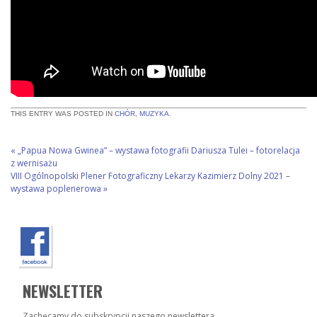
THIS ENTRY WAS POSTED IN
CHÓR
,
MUZYKA
.
«
„Papua Nowa Gwinea” – wystawa fotografii Dariusza Tulei – fotorelacja
z wernisażu
VIII Ogólnopolski Plener Fotograficzny Lekarzy Kazimierz Dolny 2021 –
wystawa poplenerowa
»
NEWSLETTER
Zachęcamy do subskrypcji naszego newslettera.