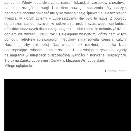
pandemii. Wtedy idea stworzenia nagrań lekarskich zespołów chóralnych
nabrała szczególnej wagi i całkiem nowego znaczenia. My naszym
nagraniem chcemy pokazać nie tylko własną pasję śpiewania, ale też piękno
miejsca, w którym żyjemy – Lubelszczyzny. Nie było to łatwe. Z powodu
ograniczeń pandemicznych w odbywaniu prób i czasowego zamknięcia
obiektów kluczowych dla naszego nagrania udało nam się dokończyć dzieło
dopiero we wrześniu 2021 roku. Dziękujemy wszystkim, którzy nam w tym
pomogli. Teledyski śpiewających medyków sfinansowała Komisja Kultury
Naczelnej Izby Lekarskiej. Nas wsparła też rodzima, Lubelska Izba,
udostępniając własne pomieszczenia i ułatwiając uzyskanie zgody
na nagrania w miejscach o szczególnej wartości historycznej: Kaplicy Św.
Trójcy na Zamku Lubelskim i Cerkwi w Muzeum Wsi Lubelskiej.
Miłego oglądania.
Hanna Lekan