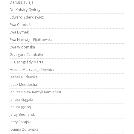
Dariusz Tuleja
Dr. Koháry Győrgy
Edward Zderkiewicz
Ewa Choduń
Ewa Dymek
Ewa Hartwig - Fijałkowska
Ewa Widomska
Grzegorz Czupkałło
H. Csongrády Márta
Helena Marczak-Jaśkiewicz
Izabella Edeńska
Jacek Mendocha
Jan Stanisław Kamyk Kamieński
Janusz Gągała
Janusz Jędrej
Jerzy Bednarski
Jerzy Ratajski
Joanna Żórawska