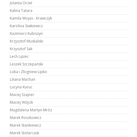
Jolanta Orzeł
Kalina Tatara
Kamila Wojas - Krawczyk
Karolina Siwkiewicz
Kazimierz Kubiszyn
Krzysztof Muskalski
Krzysztof Sak
Lech Lipiec
Leszek Szczepański
Lidia i Zbigniew Lipko
Liliana Machań
Lucyna Kuruc
Maciej Szajner
Maciej Wójcik
Magdalena Martyn-Mróz
Marek Roszkowicz
Marek Stankiewicz
Marek Stolarczuk