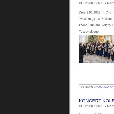
13 STYCZNIA 2022
BY
KRZY
Dnia 9.01.2022 r . Chór
świat kolęd „w Kościel
znane i lubiane kolędy 
Tuszowskiego.
POSTED IN
CHÓR
,
MUZYKA
KONCERT KOL
10 STYCZNIA 2022
BY
KRZY