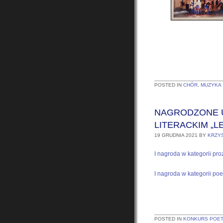
POSTED IN
CHÓR
,
MUZYKA
NAGRODZONE 
LITERACKIM „L
19 GRUDNIA 2021
BY
KRZY
I nagroda w kategorii pr
I nagroda w kategorii poe
POSTED IN
KONKURS POET