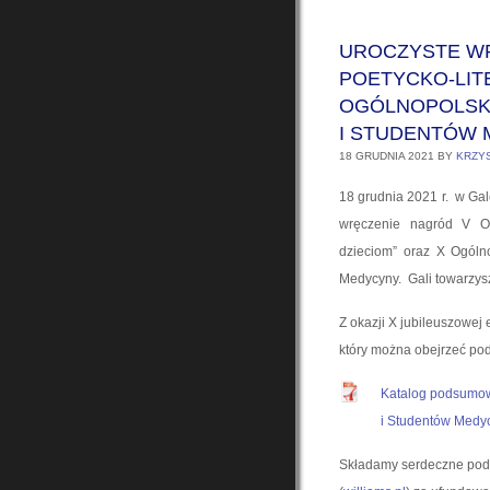
UROCZYSTE W
POETYCKO-LIT
OGÓLNOPOLSK
I STUDENTÓW
18 GRUDNIA 2021
BY
KRZY
18 grudnia 2021 r. w Gale
wręczenie nagród V Og
dzieciom” oraz X Ogóln
Medycyny. Gali towarzys
Z okazji X jubileuszowej 
który można obejrzeć pod
Katalog podsumow
i Studentów Medy
Składamy serdeczne podz