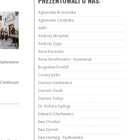
PREZENTOWALI U NAS:
Agnieszka Brzezińska
Agnieszka Zarębska
AMFI
Andrzej Skrzyński
Andrzej Zygo
Anna Kuraszko
Anna Serafinowicz - Kuszneruk
przyjmowane
Bogusław Drotlef
Cezary Jurko
Dariusz Hankiewicz
 Continuum
Dariusz Osiak
Dariusz Tuleja
Dr. Koháry Győrgy
Edward Zderkiewicz
Ewa Choduń
Ewa Dymek
Ewa Hartwig - Fijałkowska