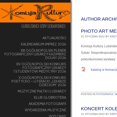
AUTHOR ARCHI
PHOTO ART ME
31 STYCZNIA 2022
BY
KRZY
AKTUALNOŚCI
KALENDARIUM IMPREZ 2026
Komisja Kultury Lubelski
XIII OGÓLNOPOLSKI PLENER
Sztuki Nieprofesjonalnej
FOTOGRAFICZNY LEKARZY KAZIMIERZ
DOLNY 2026
pokonkursowej wystawy
XV OGÓLNOPOLSKI KONKURS
FOTOGRAFICZNY LEKARZY
katalog w formaci
I STUDENTÓW MEDYCYNY 2026
X OGÓLNOPOLSKI KONKURS
POETYCKO – LITERACKI „LEKARZE
DZIECIOM” 2026
MUZYCZNE PIĄTKI U LEKARZY
POSTED IN
FOTOGRAFIA
,
W
KLUB GLOBROTERA
AKADEMIA FOTOGRAFII
KONCERT KOL
WYDARZENIA MUZYCZNE
21 STYCZNIA 2022
BY
KRZY
WYSTAWY