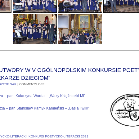
UTWORY W V OGÓLNOPOLSKIM KONKURSIE POET
EKARZE DZIECIOM”
SZTOF SAK
|
COMMENTS OFF
oza – pani Katarzyna Warda – „Wazy Księżniczki Mi”.
zja – pan Stanisław Kamyk Kamieński – „Basia i wilk”.
YCKO-LITERACKI
,
KONKURS POETYCKO-LITERACKI 2021