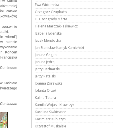
 św. Karola
Ewa Widomska
także mniej
ni. Polskie
Grzegorz Czupkałło
rakowiaków)
H. Csongrády Márta
Helena Marczak-Jaśkiewicz
tworzyli je
rałki.
Izabella Edeńska
e wierni”)
Jacek Mendocha
 w okresie
 wykonanie
Jan Stanisław Kamyk Kamieński
ch. Koncert
Janusz Gągała
 Franciszka
Janusz Jędrej
 Continuum
Jerzy Bednarski
Jerzy Ratajski
Joanna Żórawska
 w Kościele
jświętszego
Jolanta Orzeł
Kalina Tatara
 Continuum
Kamila Wojas - Krawczyk
Karolina Siwkiewicz
Kazimierz Kubiszyn
Krzysztof Muskalski