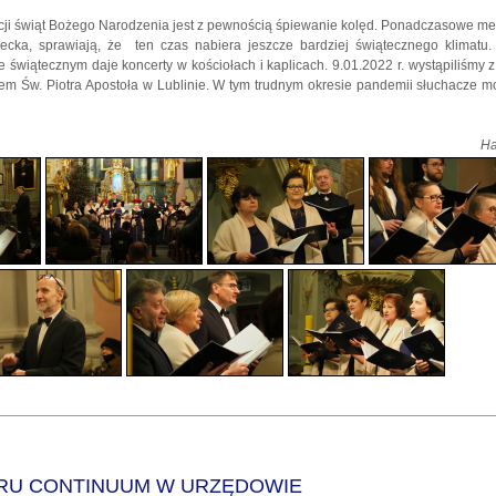
cji świąt Bożego Narodzenia jest z pewnością śpiewanie kolęd. Ponadczasowe mel
ecka, sprawiają, że ten czas nabiera jeszcze bardziej świątecznego klimatu.
świątecznym daje koncerty w kościołach i kaplicach. 9.01.2022 r. wystąpiliśmy 
m Św. Piotra Apostoła w Lublinie. W tym trudnym okresie pandemii słuchacze m
Ha
RU CONTINUUM W URZĘDOWIE