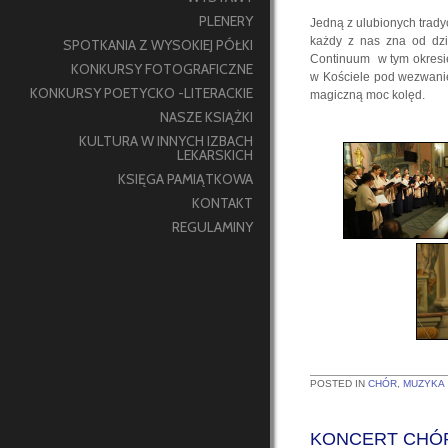
PLENERY
Jedną z ulubionych trady
każdy z nas zna od dzi
SPOTKANIA Z WYSOKIEJ PÓŁKI
Continuum w tym okresie 
KONKURSY FOTOGRAFICZNE
w Kościele pod wezwanie
KONKURSY POETYCKO -LITERACKIE
magiczną moc kolęd.
NASZE KSIĄŻKI
KULTURA W INNYCH IZBACH
LEKARSKICH
KSIĘGA PAMIĄTKOWA
KONTAKT
REGULAMINY
POSTED IN
CHÓR
,
MUZYKA
KONCERT CHÓ