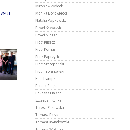
Mirosław Żydecki
RSU
Monika Borowiecka
Natalia Popkowska
Paweł Krawczyk
Paweł Miazga
Piotr Kliszcz
Piotr Kornaś
Piotr Paprzycki
Piotr Szczepański
Piotr Trojanowski
Red Tramps
Renata Paliga
Roksana Hałasa
Szczepan Kunka
Teresa Żukowska
Tomasz Bałys
Tomasz Kwiatkowski
Tomasz Woźniak