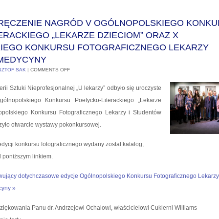
RĘCZENIE NAGRÓD V OGÓLNOPOLSKIEGO KONKU
ERACKIEGO „LEKARZE DZIECIOM” ORAZ X
IEGO KONKURSU FOTOGRAFICZNEGO LEKARZY
 MEDYCYNY
SZTOF SAK
|
COMMENTS OFF
rii Sztuki Nieprofesjonalnej „U lekarzy” odbyło się uroczyste
ólnopolskiego Konkursu Poetycko-Literackiego „Lekarze
opolskiego Konkursu Fotograficznego Lekarzy i Studentów
zyło otwarcie wystawy pokonkursowej.
edycji konkursu fotograficznego wydany został katalog,
 poniższym linkiem.
ujący dotychczasowe edycje Ogólnopolskiego Konkursu Fotograficznego Lekarzy
cyny »
iękowania Panu dr. Andrzejowi Ochalowi, właścicielowi Cukierni Williams