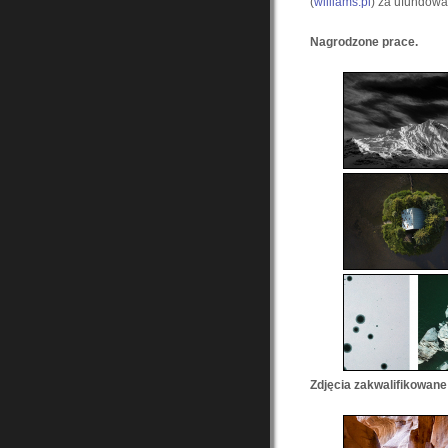
(
williams.pl
) za ufundowan
Nagrodzone prace.
Zdjęcia zakwalifikowan