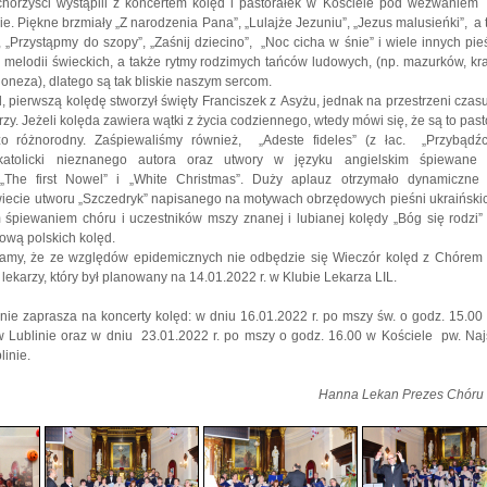
 chórzyści wystąpili z koncertem kolęd i pastorałek w Kościele pod wezwaniem
 Piękne brzmiały „Z narodzenia Pana”, „Lulajże Jezuniu”, „Jezus malusieńki”, a 
 „Przystąpmy do szopy”, „Zaśnij dziecino”, „Noc cicha w śnie” i wiele innych pieś
 melodii świeckich, a także rytmy rodzimych tańców ludowych, (np. mazurków, k
oneza), dlatego są tak bliskie naszym sercom.
 pierwszą kolędę stworzył święty Franciszek z Asyżu, jednak na przestrzeni czasu 
y. Jeżeli kolęda zawiera wątki z życia codziennego, wtedy mówi się, że są to pasto
o różnorodny. Zaśpiewaliśmy również, „Adeste fideles” (z łac. „Przybądźci
katolicki nieznanego autora oraz utwory w języku angielskim śpiewane
The first Nowel” i „White Christmas”. Duży aplauz otrzymało dynamiczne
iecie utworu „Szczedryk” napisanego na motywach obrzędowych pieśni ukraiński
śpiewaniem chóru i uczestników mszy znanej i lubianej kolędy „Bóg się rodzi”
ową polskich kolęd.
iamy, że ze względów epidemicznych nie odbędzie się Wieczór kolęd z Chórem
 lekarzy, który był planowany na 14.01.2022 r. w Klubie Lekarza LIL.
ie zaprasza na koncerty kolęd: w dniu 16.01.2022 r. po mszy św. o godz. 15.00
w Lublinie oraz w dniu 23.01.2022 r. po mszy o godz. 16.00 w Kościele pw. Na
linie.
Hanna Lekan Prezes Chóru