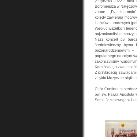
2 stycznia 2022 r. nasi
Boromeusza w Nałęczowie.
znane – „Dziecina mała”,
kolędy zawierają motywy
i tańców narodowych (pol
Według wszelkich legend,
najznakomitsi kompozytorz
Nasz koncert był bardz
średniowieczny hymn 
bożonarodzeniowym – „
popularnego na całym św
zakończyliśmy wspólnym 
Karpińskiego zwanej król
Z przykrością zawiadam
z cyklu Muzyczne piątki u
Chór Continuum serdeczn
pw. św. Pawła Apostoła 
Serca Jezusowego w Lub