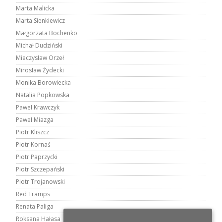
Marta Malicka
Marta Sienkiewicz
Małgorzata Bochenko
Michał Dudziński
Mieczysław Orzeł
Mirosław Żydecki
Monika Borowiecka
Natalia Popkowska
Paweł Krawczyk
Paweł Miazga
Piotr Kliszcz
Piotr Kornaś
Piotr Paprzycki
Piotr Szczepański
Piotr Trojanowski
Red Tramps
Renata Paliga
Roksana Hałasa