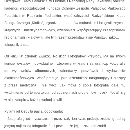
Okręgowej Rady Lekarskiej w Lublinie i Naczelnej Rady Lekarskiej obecnej
kadencji, współzałożyciel Fundacji Ochrony Zespołu Pałacowo Parkowego
Potockich w Radzyniu Podlaskim, współzałożyciel Radzyńskiego Klubu
Fotograficznego „Klatka”, organizator plenerów malarskich i fotograficznych –
krajowych i międzynarodowych, dziennikarz współpracujący czasopismami
regionalnymi i krajowymi, ale tym razem przedstawia się Państwu, jako…
fotografik amator.
Od kilku lat członek Związku Polskich Fotografów Przyrody. Ma na swoim
koncie wystawy indywidualne i zbiorowe w kraju i za granicą. Fotografie
do wydawnictw albumowych, kalendarzy, pocztówek i wydawnictw
okolicznościowych. Współpracuje, jako dziennikarz fotografujący i piszący
z prasą medyczną i nie tylko. Jak mówi o sobie fotografia daje mu
wytchnienie od tempa życia, od codziennych problemów i trosk. Potrafi się
w niej zatopić w każdej wolnej chwili.
Pytany od kiedy ta pasja, odpowiada:
…fotografuję od… zawsze… I przez cały ten czas próbuje zrobić tę jedną,
jedyną najlepszą fotografię. Jest pewien, że jej jeszcze nie zrobił.