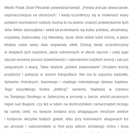
Wielki Polak Józef Piłsudski powiedział kiedyś: „Polska jest jak obwarzanek,
najsmaczniejsza na obrzeżach”. I kiedy uczestniczy się w misteriach wiary
polskich wschodnich rubieży można tu na pewno znaleźć potwierdzenie tych
słów. Wiele dziesiątków i setek lat przenikania się kultur polskiej, ukraińskiej,
rosyjskiej, białoruskiej czy litewskiej, życie obok siebie ludzi różnej, a jakże
bliskiej sobie wiary dało wspaniały efekt. Dzisiaj kiedy uczestniczymy
w świętach tych wspólnot, jakże odmiennych w sferze sacrum i całej jego
otoczki możemy poczuć prawdziwości i naturalności ludzkich emocji i odczuć
związanych z wiarą. Takie właśnie „polskie prawosławie” chciałem trochę
przybliżyć i pokazać w swoich fotografiach. Nie ma tu zapachu kadzidła,
śpiewów chóralnych, basowego i ciepłego melodyjnego śpiewu kapłana.
Tego wszystkiego trzeba „dotknąć” samemu. Najlepiej w czerwcu
na Świętego Onufrego w Jabłecznej w procesji o świcie, wśród porannych
mgieł nad Bugiem, czy też w lutym na drohiczyńskim zamarzniętym brzegu
tej samej rzeki, na święcie Jordana przy smagającym mroźnym wietrze
i trzepocie skrzydeł białych gołębi, albo przy kolorowych straganach tuż
po procesji i nabożeństwie w Holi przy wtórze żeńskiego chóru i bicia