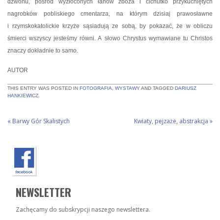
dzwonu, pośród wyzłoconych łanów zboża i cichutko przykucniętych
nagrobków pobliskiego cmentarza, na którym dzisiaj prawosławne
i rzymskokatolickie krzyże sąsiadują ze sobą, by pokazać, że w obliczu
śmierci wszyscy jesteśmy równi. A słowo Chrystus wymawiane tu Christos
znaczy dokładnie to samo.
AUTOR
THIS ENTRY WAS POSTED IN
FOTOGRAFIA
,
WYSTAWY
AND TAGGED
DARIUSZ
HANKIEWICZ
.
«
Barwy Gór Skalistych
Kwiaty, pejzaże, abstrakcja
»
NEWSLETTER
Zachęcamy do subskrypcji naszego newslettera.