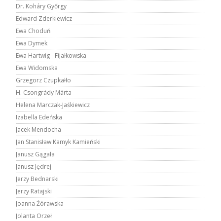
Dr. Koháry Győrgy
Edward Zderkiewicz
Ewa Choduń
Ewa Dymek
Ewa Hartwig - Fijałkowska
Ewa Widomska
Grzegorz Czupkałło
H. Csongrády Márta
Helena Marczak-Jaśkiewicz
Izabella Edeńska
Jacek Mendocha
Jan Stanisław Kamyk Kamieński
Janusz Gągała
Janusz Jędrej
Jerzy Bednarski
Jerzy Ratajski
Joanna Żórawska
Jolanta Orzeł