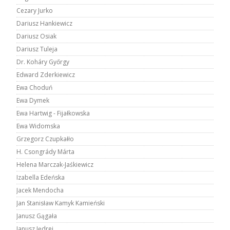
Cezary Jurko
Dariusz Hankiewicz
Dariusz Osiak
Dariusz Tuleja
Dr. Koháry Győrgy
Edward Zderkiewicz
Ewa Choduń
Ewa Dymek
Ewa Hartwig - Fijałkowska
Ewa Widomska
Grzegorz Czupkałło
H. Csongrády Márta
Helena Marczak-Jaśkiewicz
Izabella Edeńska
Jacek Mendocha
Jan Stanisław Kamyk Kamieński
Janusz Gągała
Janusz Jędrej