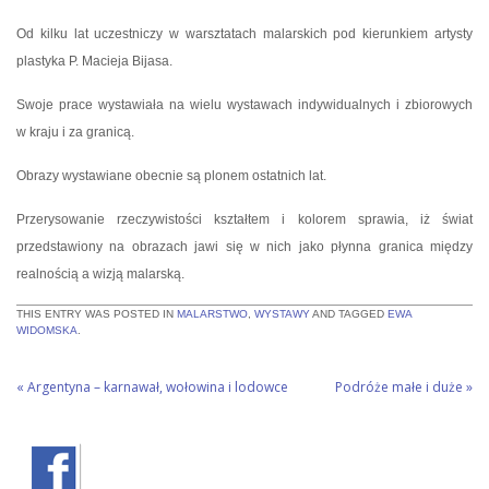
Od kilku lat uczestniczy w warsztatach malarskich pod kierunkiem artysty
plastyka P. Macieja Bijasa.
Swoje prace wystawiała na wielu wystawach indywidualnych i zbiorowych
w kraju i za granicą.
Obrazy wystawiane obecnie są plonem ostatnich lat.
Przerysowanie rzeczywistości kształtem i kolorem sprawia, iż świat
przedstawiony na obrazach jawi się w nich jako płynna granica między
realnością a wizją malarską.
THIS ENTRY WAS POSTED IN
MALARSTWO
,
WYSTAWY
AND TAGGED
EWA
WIDOMSKA
.
«
Argentyna – karnawał, wołowina i lodowce
Podróże małe i duże
»