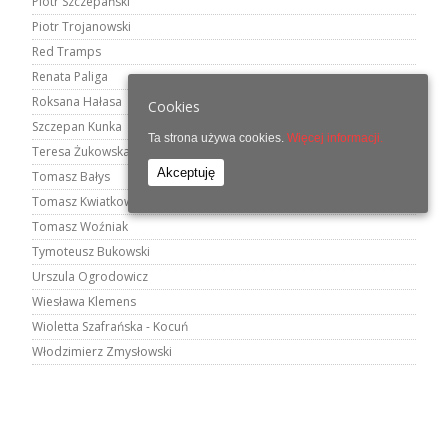
Piotr Szczepański
Piotr Trojanowski
Red Tramps
Renata Paliga
Roksana Hałasa
Cookies
Szczepan Kunka
Ta strona używa cookies.
Więcej informacji.
Teresa Żukowska
Akceptuję
Tomasz Bałys
Tomasz Kwiatkowski
Tomasz Woźniak
Tymoteusz Bukowski
Urszula Ogrodowicz
Wiesława Klemens
Wioletta Szafrańska - Kocuń
Włodzimierz Zmysłowski