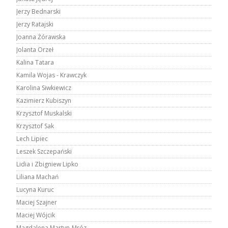
Jerzy Bednarski
Jerzy Ratajski
Joanna Żórawska
Jolanta Orzeł
Kalina Tatara
Kamila Wojas - Krawczyk
Karolina Siwkiewicz
Kazimierz Kubiszyn
Krzysztof Muskalski
Krzysztof Sak
Lech Lipiec
Leszek Szczepański
Lidia i Zbigniew Lipko
Liliana Machań
Lucyna Kuruc
Maciej Szajner
Maciej Wójcik
Magdalena Martyn-Mróz