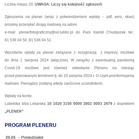
Liczba miejsc 20.
UWAGA:
Liczy się kolejność zgłoszeń!
Zgłoszenia na plener (wraz z potwierdzeniem wpłaty – pdf, xero, skan)
prosimy przesyłać drogą mailową na adres
e-mail: plenerfotograficzny@oil.lublin.pl do Pani Kamili Chudaszek tel.:
81 536 04 50 ;81 536 04 51.
Wycofanie opłaty za plener związane z rezygnacją
z imprezy, możliwe
do dnia 1 sierpnia 2024 (włącznie). W związku z ewentualną pandemią
Covid-19 możliwe jest również odwołanie Pleneru na miesiąc
przed planowanym terminem tj. do 10 sierpnia 2024 r. O czym poinformujemy
mailowo. Pieniądze zostaną wtedy zwrócone uczestnikom.
Wpłaty na konto:
Lubelska Izba Lekarska
10 1020 3150 0000 3802 0003 2979
z dopiskiem
„PLENER”
PROGRAM PLENERU
09.09.
– Poniedziałek