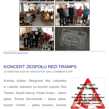
POSTED IN
MUZYKA
KONCERT ZESPOŁU RED TRAMPS
15 KWIETNIA 2024
BY
KRZYSZTOF SAK
|
COMMENTS OFF
Komisja Kultury Okręgowej Izby Lekarskiej
w Lublinie zaprasza na koncert zespołu Red
Tramps. Zespół tworzą: Paweł Krupa – śpiew,
gitara, Tomasz Kleczkowski – śpiew, gitara,
Kacper Chmiel – gitara basowa, Dariusz