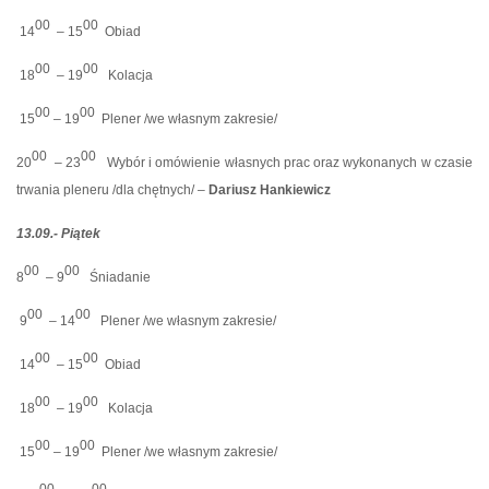
00
00
14
– 15
Obiad
00
00
18
– 19
Kolacja
00
00
15
– 19
Plener /we własnym zakresie/
00
00
20
– 23
Wybór i omówienie własnych prac oraz wykonanych w czasie
trwania pleneru /dla chętnych/ –
Dariusz Hankiewicz
13.09.- Piątek
00
00
8
– 9
Śniadanie
00
00
9
– 14
Plener /we własnym zakresie/
00
00
14
– 15
Obiad
00
00
18
– 19
Kolacja
00
00
15
– 19
Plener /we własnym zakresie/
00
00