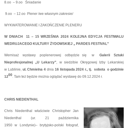
8.oo
– 9.oo
Śniadanie
9.oo
– 12.oo
Plener /we własnym zakresie/
WYKWATEROWANIE I ZAKOŃCZENIE PLENERU
W DNIACH
11 – 15 WRZEŚNIA 2024 KOLEJNA EDYCJA FESTIWALU
WEDRUJACEGO KULTURY ŻYDOWSKIEJ „ PARDES FESTIVAL”
Wernisaż
wystawy
poplenerowej
odbędzie
się
w
Galerii
Sztuki
Nieprofesjonalnej „U Lekarzy”
, w siedzibie Okręgowej Izby Lekarskiej
w Lublinie,
ul. Chmielna 4
dnia
16 listopada 2024 r., tj.
sobota
o godzinie
00
12
. Tam też będzie można oglądać wystawę do 09.12.2024 r.
CHRIS NIEDENTHAL
Chris Niedenthal właściwie Christopher Jan
Niedenthal (ur. 21 października
1950 w Londynie)– brytyjsko-polski fotograf,