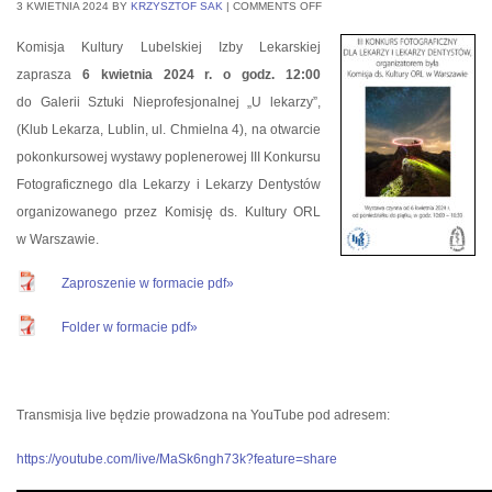
3 KWIETNIA 2024
BY
KRZYSZTOF SAK
|
COMMENTS OFF
Komisja Kultury Lubelskiej Izby Lekarskiej
zaprasza
6 kwietnia 2024 r. o godz. 12:00
do Galerii Sztuki Nieprofesjonalnej „U lekarzy”,
(Klub Lekarza, Lublin, ul. Chmielna 4), na otwarcie
pokonkursowej wystawy poplenerowej III Konkursu
Fotograficznego dla Lekarzy i Lekarzy Dentystów
organizowanego przez Komisję ds. Kultury ORL
w Warszawie.
Zaproszenie w formacie pdf»
Folder w formacie pdf»
Transmisja live będzie prowadzona na YouTube pod adresem:
https://youtube.com/live/MaSk6ngh73k?feature=share