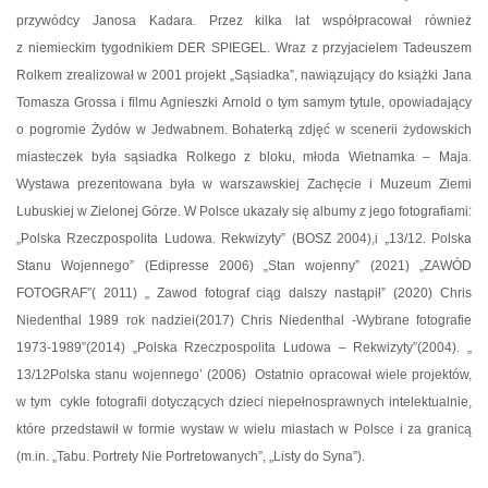
przywódcy Janosa Kadara. Przez kilka lat współpracował również
z niemieckim tygodnikiem DER SPIEGEL. Wraz z przyjacielem Tadeuszem
Rolkem zrealizował w 2001 projekt „Sąsiadka”, nawiązujący do książki Jana
Tomasza Grossa i filmu Agnieszki Arnold o tym samym tytule, opowiadający
o pogromie Żydów w Jedwabnem. Bohaterką zdjęć w scenerii żydowskich
miasteczek była sąsiadka Rolkego z bloku, młoda Wietnamka – Maja.
Wystawa prezentowana była w warszawskiej Zachęcie i Muzeum Ziemi
Lubuskiej w Zielonej Górze. W Polsce ukazały się albumy z jego fotografiami:
„Polska Rzeczpospolita Ludowa. Rekwizyty” (BOSZ 2004),i „13/12. Polska
Stanu Wojennego” (Edipresse 2006) „Stan wojenny” (2021) „ZAWÓD
FOTOGRAF”( 2011) „ Zawod fotograf ciąg dalszy nastąpił” (2020) Chris
Niedenthal 1989 rok nadziei(2017) Chris Niedenthal -Wybrane fotografie
1973-1989”(2014) „Polska Rzeczpospolita Ludowa – Rekwizyty”(2004). „
13/12Polska stanu wojennego’ (2006)
Ostatnio opracował wiele projektów,
w tym
cykle fotografii dotyczących dzieci niepełnosprawnych intelektualnie,
które przedstawił w formie wystaw w wielu miastach w Polsce i za granicą
(m.in. „Tabu. Portrety Nie Portretowanych”, „Listy do Syna”).