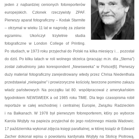
jeden z najbardziej cenionych fotoreporterów
europejskich. Członek rzeczywisty ZPAF.
Pierwszy aparat fotograficzny – Kodak Starmite
– otrzymał w wieku 11 lat w nagrodę za zdanie
egzaminu. Ukończył trzyletnie studia
fotograficzne w London College of Printing.
Po studiach, w 1973 roku przyjechał do Polski na kilka miesięcy i… pozostał
do dziś. Po kilku latach w roli wolnego strzelca (pracując m.in. dla „Sterna”)
został zatrudniony jako korespondent „Newsweeka” w Polsce[6]. Pierwszy
duży materiał fotograficzny zarejestrowany wtedy przez Chrisa Niedenthala
przedstawiał „nielegalne” i prowizoryczne kościoły, tworzone pomimo zakazu
władz państwowych Na początku lat 80. współpracował z amerykańskim
tygodnikiem NEWSWEEK a od 1985 roku TIME. Dla tego czasopisma robił
reportaże w całej wschodniej i centralnej Europie, Związku Radzieckim
i na Bałkanach. W 1978 był pierwszym fotoreporterem, który po wyborze
Karola Wojtyły na papieża przyjechał do jego rodzinnego miasta Wadowic.
17 października wykonał zdjęcia księgi parafialnej, w której ksiądz dr Edward
Zacher dokonał wpisu o powołaniu kardynała Wojtyły na Stolicę Piotrową.