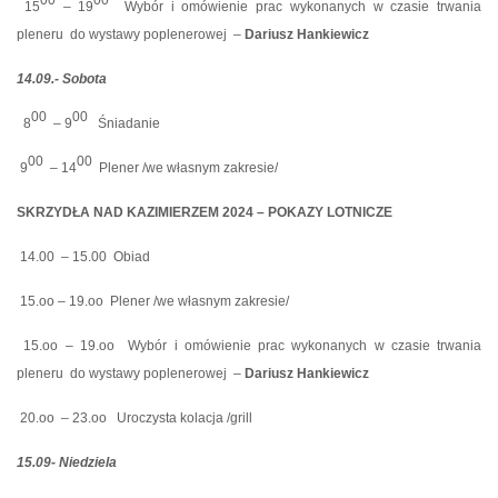
15
– 19
Wybór i omówienie prac wykonanych w czasie trwania
pleneru
do wystawy poplenerowej
–
Dariusz Hankiewicz
14.09.- Sobota
00
00
8
– 9
Śniadanie
00
00
9
– 14
Plener /we własnym zakresie/
SKRZYDŁA NAD KAZIMIERZEM 2024 – POKAZY LOTNICZE
14.00
– 15.00
Obiad
15.oo – 19.oo
Plener /we własnym zakresie/
15.oo – 19.oo
Wybór i omówienie prac wykonanych w czasie trwania
pleneru
do wystawy poplenerowej
–
Dariusz Hankiewicz
20.oo
– 23.oo
Uroczysta kolacja /grill
15.09- Niedziela