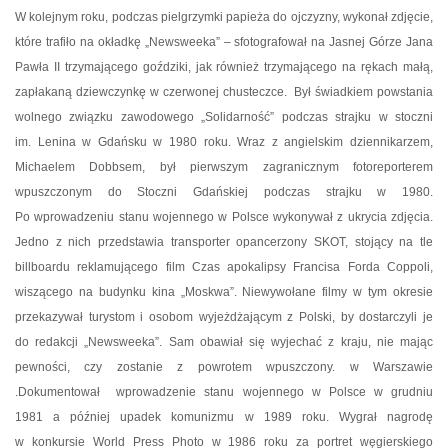
W kolejnym roku, podczas pielgrzymki papieża do ojczyzny, wykonał zdjęcie,
które trafiło na okładkę „Newsweeka” – sfotografował na Jasnej Górze Jana
Pawła II trzymającego goździki, jak również trzymającego na rękach małą,
zapłakaną dziewczynkę w czerwonej chusteczce.
Był świadkiem powstania
wolnego związku zawodowego „Solidarność” podczas strajku w stoczni
im. Lenina w Gdańsku w 1980 roku. Wraz z angielskim dziennikarzem,
Michaelem Dobbsem, był pierwszym zagranicznym fotoreporterem
wpuszczonym do Stoczni Gdańskiej podczas strajku w 1980.
Po wprowadzeniu stanu wojennego w Polsce wykonywał z ukrycia zdjęcia.
Jedno z nich przedstawia transporter opancerzony SKOT, stojący na tle
billboardu reklamującego film Czas apokalipsy Francisa Forda Coppoli,
wiszącego na budynku kina „Moskwa”. Niewywołane filmy w tym okresie
przekazywał turystom i osobom wyjeżdżającym z Polski, by dostarczyli je
do redakcji „Newsweeka”. Sam obawiał się wyjechać z kraju, nie mając
pewności, czy zostanie z powrotem wpuszczony. w Warszawie
.Dokumentował
wprowadzenie stanu wojennego w Polsce w grudniu
1981 a później upadek komunizmu w 1989 roku. Wygrał nagrodę
w konkursie World Press Photo w 1986 roku za portret węgierskiego