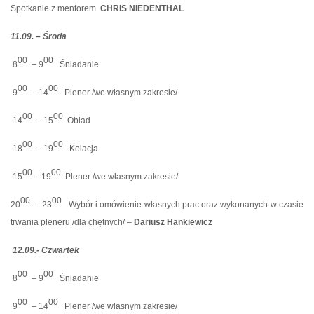
Spotkanie z mentorem
CHRIS NIEDENTHAL
11.09. – Środa
00
00
8
– 9
Śniadanie
00
00
9
– 14
Plener /we własnym zakresie/
00
00
14
– 15
Obiad
00
00
18
– 19
Kolacja
00
00
15
– 19
Plener /we własnym zakresie/
00
00
20
– 23
Wybór i omówienie własnych prac oraz wykonanych w czasie
trwania pleneru /dla chętnych/ –
Dariusz Hankiewicz
12.09.- Czwartek
00
00
8
– 9
Śniadanie
00
00
9
– 14
Plener /we własnym zakresie/