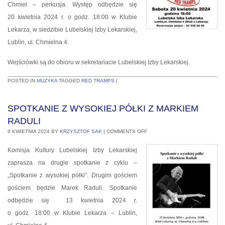
Chmiel – perkusja. Występ odbędzie się
20 kwietnia 2024 r. o godz. 18:00 w Klubie
Lekarza, w siedzibie Lubelskiej Izby Lekarskiej,
Lublin, ul. Chmielna 4.
Wejściówki są do obioru w sekretariacie Lubelskiej Izby Lekarskiej.
POSTED IN
MUZYKA
TAGGED
RED TRAMPS
|
SPOTKANIE Z WYSOKIEJ PÓŁKI Z MARKIEM
RADULI
6 KWIETNIA 2024
BY
KRZYSZTOF SAK
|
COMMENTS OFF
Komisja Kultury Lubelskiej Izby Lekarskiej
zaprasza na drugie spotkanie z cyklu –
„Spotkanie z wysokiej półki”. Drugim gościem
gościem będzie Marek Raduli. Spotkanie
odbędzie się 13 kwietnia 2024 r.
o godz. 18:00 w Klubie Lekarza – Lublin,