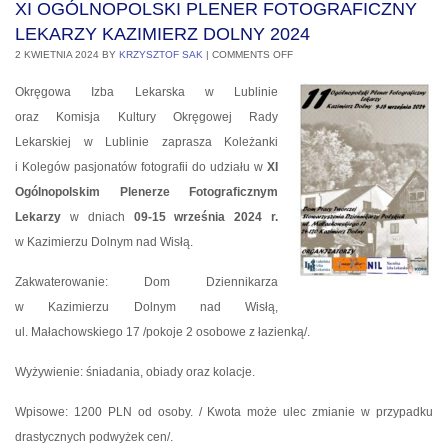
XI OGÓLNOPOLSKI PLENER FOTOGRAFICZNY
LEKARZY KAZIMIERZ DOLNY 2024
2 KWIETNIA 2024
BY
KRZYSZTOF SAK
|
COMMENTS OFF
Okręgowa Izba Lekarska w Lublinie
oraz Komisja Kultury Okręgowej Rady
Lekarskiej w Lublinie zaprasza Koleżanki
i Kolegów pasjonatów fotografii do udziału w
XI
Ogólnopolskim Plenerze Fotograficznym
Lekarzy
w dniach
09-15 września 2024 r.
w Kazimierzu Dolnym nad Wisłą.
Zakwaterowanie: Dom Dziennikarza
w Kazimierzu Dolnym nad Wisłą,
ul. Małachowskiego 17 /pokoje 2 osobowe z łazienką/.
Wyżywienie: śniadania, obiady oraz kolacje.
Wpisowe: 1200 PLN od osoby. / Kwota może ulec zmianie w przypadku
drastycznych podwyżek cen/.