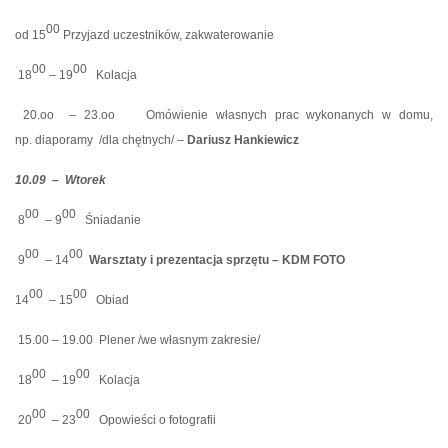
00
od 15
Przyjazd uczestników, zakwaterowanie
00
00
18
– 19
Kolacja
20.oo
– 23.oo
Omówienie własnych prac wykonanych w domu,
np. diaporamy
/dla chętnych/ –
Dariusz Hankiewicz
10.09 –
Wtorek
00
00
8
– 9
Śniadanie
00
00
9
– 14
Warsztaty i prezentacja sprzętu – KDM FOTO
00
00
14
– 15
Obiad
15.00 – 19.00
Plener /we własnym zakresie/
00
00
18
– 19
Kolacja
00
00
20
– 23
Opowieści o fotografii