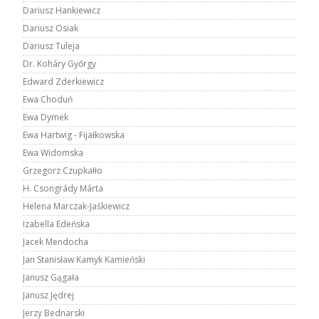
Dariusz Hankiewicz
Dariusz Osiak
Dariusz Tuleja
Dr. Koháry Győrgy
Edward Zderkiewicz
Ewa Choduń
Ewa Dymek
Ewa Hartwig - Fijałkowska
Ewa Widomska
Grzegorz Czupkałło
H. Csongrády Márta
Helena Marczak-Jaśkiewicz
Izabella Edeńska
Jacek Mendocha
Jan Stanisław Kamyk Kamieński
Janusz Gągała
Janusz Jędrej
Jerzy Bednarski