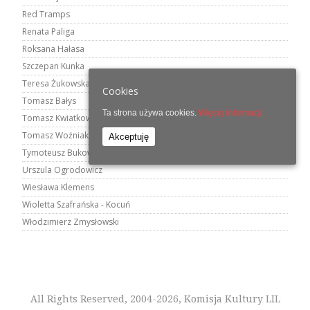
Red Tramps
Renata Paliga
Roksana Hałasa
Szczepan Kunka
Teresa Żukowska
Cookies
Tomasz Bałys
Ta strona używa cookies.
Więcej informacji.
Tomasz Kwiatkowski
Tomasz Woźniak
Akceptuję
Tymoteusz Bukowski
Urszula Ogrodowicz
Wiesława Klemens
Wioletta Szafrańska - Kocuń
Włodzimierz Zmysłowski
All Rights Reserved, 2004-2026, Komisja Kultury LIL