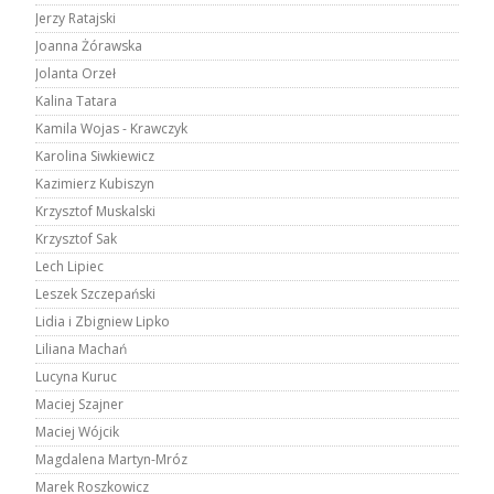
Jerzy Ratajski
Joanna Żórawska
Jolanta Orzeł
Kalina Tatara
Kamila Wojas - Krawczyk
Karolina Siwkiewicz
Kazimierz Kubiszyn
Krzysztof Muskalski
Krzysztof Sak
Lech Lipiec
Leszek Szczepański
Lidia i Zbigniew Lipko
Liliana Machań
Lucyna Kuruc
Maciej Szajner
Maciej Wójcik
Magdalena Martyn-Mróz
Marek Roszkowicz